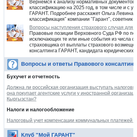
Вернемся к анализу нормативных документов
классификацию на 2025 год, в том числе и с 
ГАРАНТ. Подробнее расскажет Ольга Левина –
классификация" компании "Гарант", советник 
Вопросы наступления страхового случая для 
Правовые позиции Верховного Суда РФ по пов
исключающих те или иные события из числа 
страховщика от выплаты страхового возмещен
консалтинга ГАРАНТ, кандидата юридических 
Вопросы и ответы Правового консалтинг
Бухучет и отчетность
Должна ли российская организация выступать налоговым
она покупает агентские услуги у иностранной организац
Кыргызстан?
Налоги и налогообложение
Налоговый учет компенсации коммунальных платежей у
Клуб "Мой ГАРАНТ"