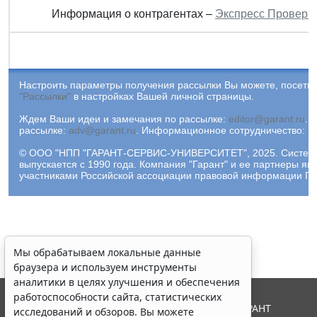
Информация о контрагентах –
Экспресс Проверк
Настроить параметры получения рассылки Вы можете, посетив
"Рассылки"
в настройках Вашей личной страницы.
Ждем Ваши идеи и замечания по рассылке:
editor@garant.ru
.
Р
рассылке:
adv@garant.ru
.
Информационное сотрудничество:
p
© ООО "НПП "ГАРАНТ-СЕРВИС-УНИВЕРСИТЕТ", 2025. Систем
выпускается с 1990 года. Компания "Гарант" и ее партнеры яв
участниками Российской ассоциации правовой информации ГА
Мы обрабатываем локальные данные
браузера и используем инструменты
аналитики в целях улучшения и обеспечения
работоспособности сайта, статистических
© ООО "НПП "ГАРАНТ-СЕРВИС", 2026. Система ГАРАНТ
исследований и обзоров. Вы можете