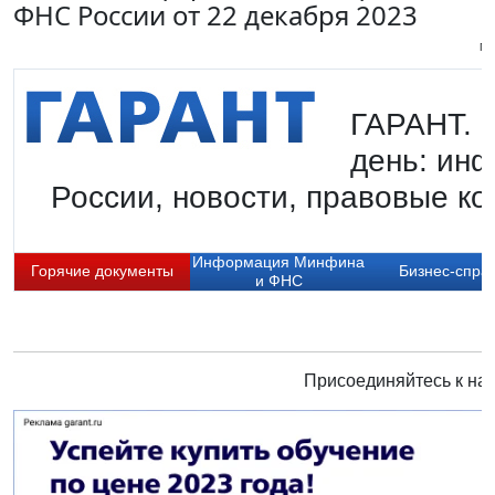
ФНС России от 22 декабря 2023
Пи
ГАРАНТ. Г
день: ин
России, новости, правовые ко
Информация Минфина
Горячие документы
Бизнес-спра
и ФНС
Присоединяйтесь к нам