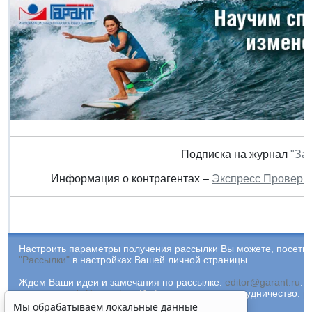
Подписка на журнал
"За
Информация о контрагентах –
Экспресс Проверк
Настроить параметры получения рассылки Вы можете, посетив
"Рассылки"
в настройках Вашей личной страницы.
Ждем Ваши идеи и замечания по рассылке:
editor@garant.ru
.
Р
рассылке:
adv@garant.ru
.
Информационное сотрудничество:
p
Мы обрабатываем локальные данные