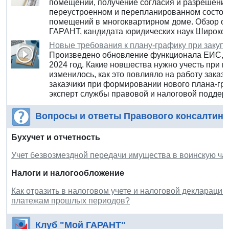
помещений, получение согласия и разрешений
переустроенном и перепланированном состоян
помещений в многоквартирном доме. Обзор от
ГАРАНТ, кандидата юридических наук Широков
Новые требования к плану-графику при закупк
Произведено обновление функционала ЕИС, с
2024 год. Какие новшества нужно учесть при п
изменилось, как это повлияло на работу заказ
заказчики при формировании нового плана-гр
эксперт службы правовой и налоговой поддер
Вопросы и ответы Правового консалтинг
Бухучет и отчетность
Учет безвозмездной передачи имущества в воинскую ча
Налоги и налогообложение
Как отразить в налоговом учете и налоговой деклараци
платежам прошлых периодов?
Клуб "Мой ГАРАНТ"