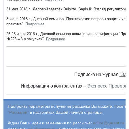
31 мая 2018 г., Деловой завтрак Deloitte. Sapin II: Взгляд регулят
8 июня 2018 г., Дневной семинар "Практические вопросы защиты чес
практике".
Подробнее
25-26 июня 2018 г., Дневной семинар повышения квалификации "Пра
№223-ФЗ о закупках".
Подробнее
Подписка на журнал
"Зак
Информация о контрагентах –
Экспресс Проверк
Настроить параметры получения рассылки Вы можете, посетив
"Рассылки"
в настройках Вашей личной страницы.
Ждем Ваши идеи и замечания по рассылке:
editor@garant.ru
.
Р
рассылке:
adv@garant.ru
.
Информационное сотрудничество:
p