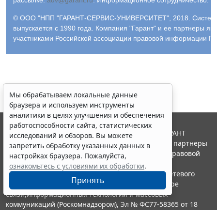
© ООО "НПП "ГАРАНТ-СЕРВИС-УНИВЕРСИТЕТ", 2018. Систем
выпускается с 1990 года. Компания "Гарант" и ее партнеры яв
участниками Российской ассоциации правовой информации ГА
Мы обрабатываем локальные данные
браузера и используем инструменты
аналитики в целях улучшения и обеспечения
работоспособности сайта, статистических
© ООО "НПП "ГАРАНТ-СЕРВИС", 2026. Система ГАРАНТ
исследований и обзоров. Вы можете
выпускается с 1990 года. Компания "Гарант" и ее партнеры
запретить обработку указанных данных в
являются участниками Российской ассоциации правовой
настройках браузера. Пожалуйста,
информации ГАРАНТ.
ознакомьтесь с условиями их обработки
.
Портал ГАРАНТ.РУ зарегистрирован в качестве сетевого
Принять
издания Федеральной службой по надзору в сфере
связи,информационных технологий и массовых
коммуникаций (Роскомнадзором), Эл № ФС77-58365 от 18
июня 2014 года.