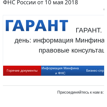
ФНС России от 10 мая 2018
Пи
ГАРАНТ. Г
день: информация Минфина 
правовые консультаци
Информация Минфина
Горячие документы
Бизнес-спра
и ФНС
Присоединяйтесь к нам в: