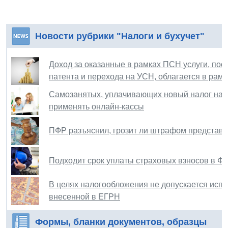
Новости рубрики "Налоги и бухучет"
Доход за оказанные в рамках ПСН услуги, пос
патента и перехода на УСН, облагается в рам
Самозанятых, уплачивающих новый налог на 
применять онлайн-кассы
ПФР разъяснил, грозит ли штрафом представ
Подходит срок уплаты страховых взносов в Ф
В целях налогообложения не допускается испо
внесенной в ЕГРН
Формы, бланки документов, образцы