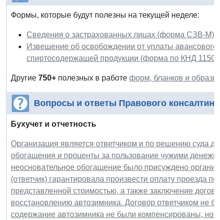
Формы, которые будут полезны на текущей неделе:
Сведения о застрахованных лицах (форма СЗВ-М)
Извещение об освобождении от уплаты авансового п
спиртосодержащей продукции (форма по КНД 11500
Другие
750+
полезных в работе
форм, бланков и образц
Вопросы и ответы Правового консалтинг
Бухучет и отчетность
Организация является ответчиком и по решению суда д
обогащения и проценты за пользование чужими денежн
неосновательное обогащение было присуждено организ
(ответчик) гарантировала произвести оплату проезда по 
представленной стоимостью, а также заключение догов
восстановлению автозимника. Договор ответчиком не бы
содержание автозимника не были компенсированы, но ф