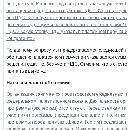
был доказан. Решение суда вступила в законную силу. П
обогащения представлен с учетом НДС 18%, а в резуль
без НДС. Как в бухгалтерском и налоговом учете органи
решению суда суммы неосновательного обогащения? Сл
НДС? Какую ставку НДС указать в платежном поручении
контрагента?
По данному вопросу мы придерживаемся следующей поз
обогащения в платежном поручении указывается сумма в
решения суда, т.е. без учета НДС. Отметим, что в отсут
принять к вычету...
Налоги и налогообложение
Организация занимается производством ежедневных пол
федеральном телевизионном канале. Деятельность орг
программы (экспертам) отсутствуют. Перед съемками к
участники программы (представители власти, политики, 
программы перед прямым эфиром. Гостям предлагаются 
салфетки, одноразовая посуда. Можно ли на данные ра