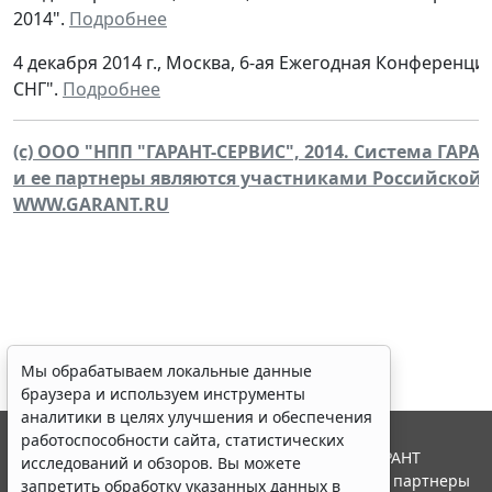
2014".
Подробнее
4 декабря 2014 г., Москва, 6-ая Ежегодная Конференци
СНГ".
Подробнее
(c) ООО "НПП "ГАРАНТ-СЕРВИС", 2014. Система ГАРАН
и ее партнеры являются участниками Российской
WWW.GARANT.RU
Мы обрабатываем локальные данные
браузера и используем инструменты
аналитики в целях улучшения и обеспечения
работоспособности сайта, статистических
© ООО "НПП "ГАРАНТ-СЕРВИС", 2026. Система ГАРАНТ
исследований и обзоров. Вы можете
выпускается с 1990 года. Компания "Гарант" и ее партнеры
запретить обработку указанных данных в