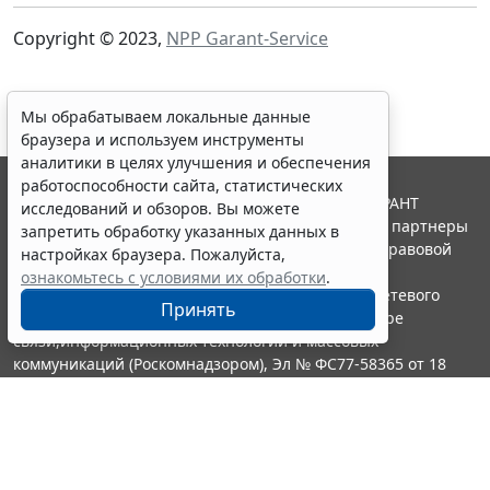
Copyright © 2023,
NPP Garant-Service
Мы обрабатываем локальные данные
браузера и используем инструменты
аналитики в целях улучшения и обеспечения
работоспособности сайта, статистических
© ООО "НПП "ГАРАНТ-СЕРВИС", 2026. Система ГАРАНТ
исследований и обзоров. Вы можете
выпускается с 1990 года. Компания "Гарант" и ее партнеры
запретить обработку указанных данных в
являются участниками Российской ассоциации правовой
настройках браузера. Пожалуйста,
информации ГАРАНТ.
ознакомьтесь с условиями их обработки
.
Портал ГАРАНТ.РУ зарегистрирован в качестве сетевого
Принять
издания Федеральной службой по надзору в сфере
связи,информационных технологий и массовых
коммуникаций (Роскомнадзором), Эл № ФС77-58365 от 18
июня 2014 года.
16+
Контакты
8-800-200-88-88