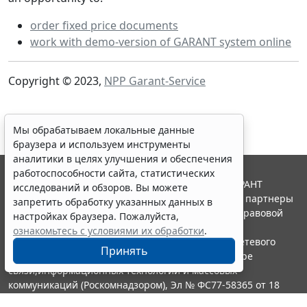
order fixed price documents
work with demo-version of GARANT system online
Copyright © 2023,
NPP Garant-Service
Мы обрабатываем локальные данные
браузера и используем инструменты
аналитики в целях улучшения и обеспечения
работоспособности сайта, статистических
© ООО "НПП "ГАРАНТ-СЕРВИС", 2026. Система ГАРАНТ
исследований и обзоров. Вы можете
выпускается с 1990 года. Компания "Гарант" и ее партнеры
запретить обработку указанных данных в
являются участниками Российской ассоциации правовой
настройках браузера. Пожалуйста,
информации ГАРАНТ.
ознакомьтесь с условиями их обработки
.
Портал ГАРАНТ.РУ зарегистрирован в качестве сетевого
Принять
издания Федеральной службой по надзору в сфере
связи,информационных технологий и массовых
коммуникаций (Роскомнадзором), Эл № ФС77-58365 от 18
июня 2014 года.