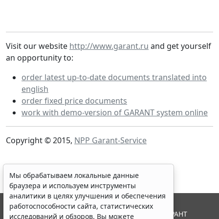
Visit our website
http://www.garant.ru
and get yourself
an opportunity to:
order latest up-to-date documents translated into
english
order fixed price documents
work with demo-version of GARANT system online
Copyright © 2015,
NPP Garant-Service
Мы обрабатываем локальные данные
браузера и используем инструменты
аналитики в целях улучшения и обеспечения
работоспособности сайта, статистических
© ООО "НПП "ГАРАНТ-СЕРВИС", 2026. Система ГАРАНТ
исследований и обзоров. Вы можете