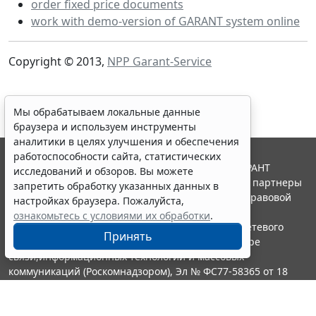
order fixed price documents
work with demo-version of GARANT system online
Copyright © 2013,
NPP Garant-Service
Мы обрабатываем локальные данные
браузера и используем инструменты
аналитики в целях улучшения и обеспечения
работоспособности сайта, статистических
© ООО "НПП "ГАРАНТ-СЕРВИС", 2026. Система ГАРАНТ
исследований и обзоров. Вы можете
выпускается с 1990 года. Компания "Гарант" и ее партнеры
запретить обработку указанных данных в
являются участниками Российской ассоциации правовой
настройках браузера. Пожалуйста,
информации ГАРАНТ.
ознакомьтесь с условиями их обработки
.
Портал ГАРАНТ.РУ зарегистрирован в качестве сетевого
Принять
издания Федеральной службой по надзору в сфере
связи,информационных технологий и массовых
коммуникаций (Роскомнадзором), Эл № ФС77-58365 от 18
июня 2014 года.
16+