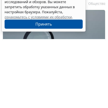
исследований и обзоров. Вы можете
7 августа 2026 17:55
Общество
запретить обработку указанных данных в
настройках браузера. Пожалуйста,
ознакомьтесь с условиями их обработки
.
Принять
© ilixe48 / Фотобанк 123RF.com
Россиянам напомнили, как подтвердить свою
личность при отсутствии основного документа для
идентификации гражданина. Для этого необходимо
получить временное удостоверение лично в
подразделении МВД России. Оно выдается