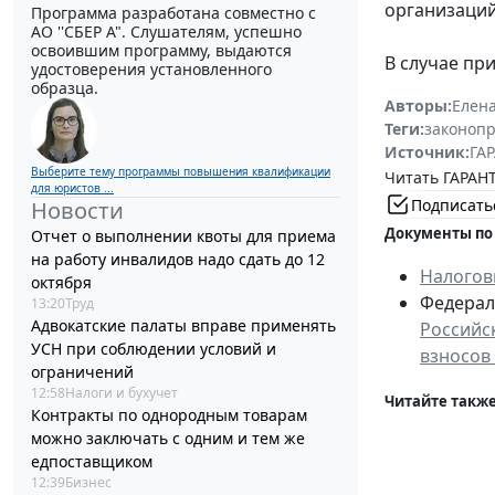
организаций
Программа разработана совместно с
АО ''СБЕР А". Слушателям, успешно
освоившим программу, выдаются
В случае при
удостоверения установленного
образца.
Авторы:
Елен
Теги:
законоп
Источник:
ГАР
Выберите тему программы повышения квалификации
Читать ГАРАНТ
для юристов ...
Подписать
Новости
Документы по
Отчет о выполнении квоты для приема
на работу инвалидов надо сдать до 12
Налогов
октября
Федераль
13:20
Труд
Адвокатские палаты вправе применять
Российс
УСН при соблюдении условий и
взносов
ограничений
12:58
Налоги и бухучет
Читайте также
Контракты по однородным товарам
можно заключать с одним и тем же
едпоставщиком
12:39
Бизнес