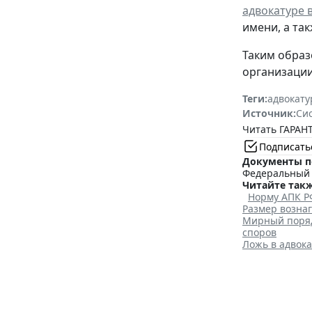
адвокатуре 
имени, а та
Таким образ
организации
Теги:
адвокату
Источник:
Си
Читать ГАРАНТ
Подписать
Документы п
Федеральный з
Читайте такж
Норму АПК Р
Размер возна
Мирный поряд
споров
Ложь в адвока