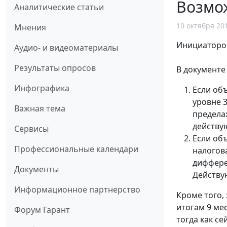
Возмож
Аналитические статьи
10 октября 20
Мнения
Инициаторо
Аудио- и видеоматериалы
Результаты опросов
В документе
Инфографика
Если об
уровне 3
Важная тема
пределах
действу
Сервисы
Если об
Профессиональные календари
налогова
диффере
Документы
Действу
Информационное партнерство
Кроме того,
итогам 9 ме
Форум Гарант
тогда как се