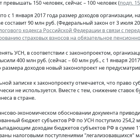
 превышать 150 человек, сейчас – 100 человек (
подп. 15
то с 1 января 2017 года размер доходов организации, н
 составит 90 млн руб. (Федеральный закон от 3 июля 201
логового кодекса Российской Федерации в связи с пер
ованию страховых взносов на обязательное пенсионно
нять УСН, в соответствии с законопроектом, организаци
сили 400 млн руб. (сейчас – 60 млн руб., с 1 января 2017
 размера доходов новый законопроект не предусматрив
ьной записке к законопроекту отмечается, что право су
чески не используется. Вместе с тем, снижение ставок
неса в стране.
ансово-экономическом обосновании документа приводит
ванный бюджет субъектов РФ по УСН поступило 254,2 млр
выпадающим доходам бюджетов субъектов РФ в сумме 117
аны налоговыми поступлениями "легализовавшихся" ма