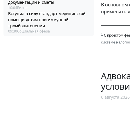
документации и сметы
В основном 
10:04
Бизнес
применять 
Вступил в силу стандарт медицинской
помощи детям при иммунной
______________
тромбоцитопении
09:30
Социальная сфера
1
С проектом фед
системе налого
Адвок
услови
6 августа 2026