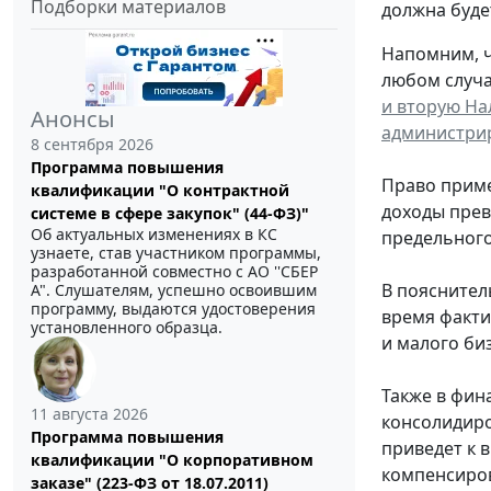
Подборки материалов
должна будет
Напомним, ч
любом случае
и вторую На
Анонсы
администрир
8 сентября 2026
Программа повышения
Право приме
квалификации "О контрактной
доходы превы
системе в сфере закупок" (44-ФЗ)"
Об актуальных изменениях в КС
предельного
узнаете, став участником программы,
разработанной совместно с АО ''СБЕР
В пояснител
А". Слушателям, успешно освоившим
программу, выдаются удостоверения
время факти
установленного образца.
и малого биз
Также в фин
11 августа 2026
консолидиро
Программа повышения
приведет к 
квалификации "О корпоративном
компенсиров
заказе" (223-ФЗ от 18.07.2011)