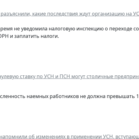
разъяснили, какие последствия ждут организацию на УС
время не уведомила налоговую инспекцию о переходе со
ОРН и заплатить налоги.
улевую ставку по УСН и ПСН могут столичные предприн
исленность наемных работников не должна превышать 1
напомнили об изменениях в применении УСН, вступающих