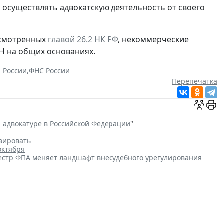
ве осуществлять адвокатскую деятельность от своего
усмотренных
главой 26.2 НК РФ
, некоммерческие
СН на общих основаниях.
 России
,
ФНС России
Перепечатка
и адвокатуре в Российской Федерации
"
зировать
октября
естр ФПА меняет ландшафт внесудебного урегулирования