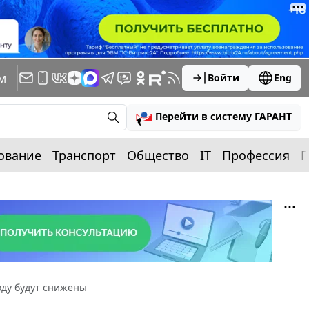
м
Войти
Eng
Перейти в систему ГАРАНТ
ование
Транспорт
Общество
IT
Профессия
П
оду будут снижены