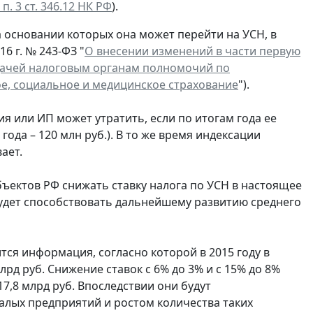
 п. 3 ст. 346.12 НК РФ
).
а основании которых она может перейти на УСН, в
6 г. № 243-ФЗ "
О внесении изменений в части первую
едачей налоговым органам полномочий по
е, социальное и медицинское страхование
").
я или ИП может утратить, если по итогам года ее
 года – 120 млн руб.). В то же время индексации
ает.
бъектов РФ снижать ставку налога по УСН в настоящее
 будет способствовать дальнейшему развитию среднего
ся информация, согласно которой в 2015 году в
д руб. Снижение ставок с 6% до 3% и с 15% до 8%
,8 млрд руб. Впоследствии они будут
лых предприятий и ростом количества таких