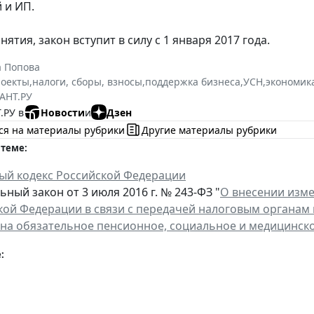
 и ИП.
нятия, закон вступит в силу с 1 января 2017 года.
а Попова
роекты
,
налоги, сборы, взносы
,
поддержка бизнеса
,
УСН
,
экономик
АНТ.РУ
.РУ в
Новости
и
Дзен
ся на материалы рубрики
Другие материалы рубрики
 теме:
ый кодекс Российской Федерации
ный закон от 3 июля 2016 г. № 243-ФЗ "
О внесении изме
кой Федерации в связи с передачей налоговым органа
 на обязательное пенсионное, социальное и медицинск
: