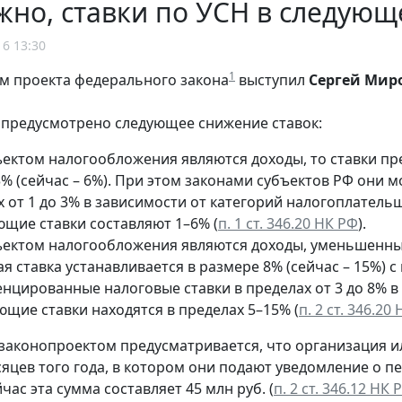
но, ставки по УСН в следующ
16 13:30
1
м проекта федерального закона
выступил
Сергей Мир
 предусмотрено следующее снижение ставок:
ъектом налогообложения являются доходы, то ставки пр
% (сейчас – 6%). При этом законами субъектов РФ они м
 от 1 до 3% в зависимости от категорий налогоплательщ
ющие ставки составляют 1–6% (
п. 1 ст. 346.20 НК РФ
).
ъектом налогообложения являются доходы, уменьшенные
я ставка устанавливается в размере 8% (сейчас – 15%)
нцированные налоговые ставки в пределах от 3 до 8% в
ющие ставки находятся в пределах 5–15% (
п. 2 ст. 346.20
 законопроектом предусматривается, что организация ил
сяцев того года, в котором они подают уведомление о пе
йчас эта сумма составляет 45 млн руб. (
п. 2 ст. 346.12 НК 