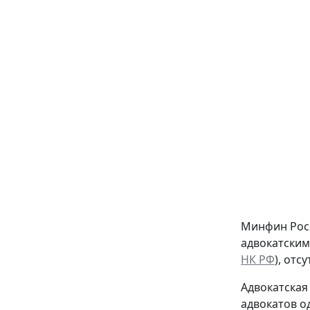
Минфин Росс
адвокатским
НК РФ
), отс
Адвокатская
адвокатов о