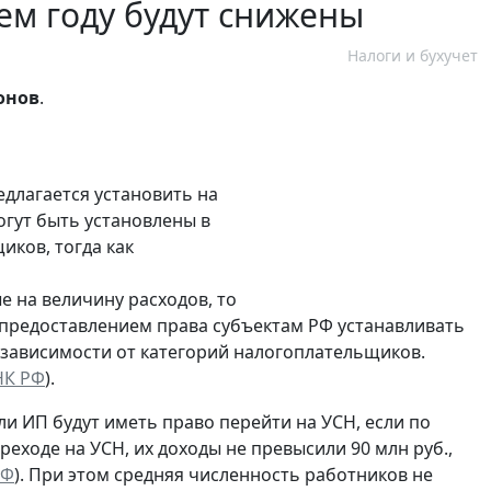
ем году будут снижены
Налоги и бухучет
онов
.
едлагается установить на
огут быть установлены в
иков, тогда как
 на величину расходов, то
 с предоставлением права субъектам РФ устанавливать
 зависимости от категорий налогоплательщиков.
 НК РФ
).
и ИП будут иметь право перейти на УСН, если по
реходе на УСН, их доходы не превысили 90 млн руб.,
РФ
). При этом средняя численность работников не