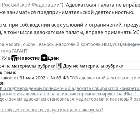
в Российской Федерации
"). Адвокатская палата не впра
кже заниматься предпринимательской деятельностью.
ом, при соблюдении всех условий и ограничений, пред
, в том числе адвокатские палаты, вправе применять У
ра
,
налоги, сборы, взносы
,
налоговый контроль
,
НКО
,
УСН
,
Минфин
стема ГАРАНТ
.РУ в
Новости
и
Дзен
ся на материалы рубрики
Другие материалы рубрики
о теме:
акон от 31 мая 2002 г. № 63-ФЗ "
Об адвокатской деятельности 
е:
Ф о подтверждении полномочий адвоката собираются конкрети
граждения адвоката по назначению проиндексируют на 4% с 1 
ок: зачем адвокатам становиться медиаторами и как новый ре
тской деятельности: допустима или наказуема?