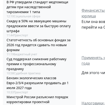
В РФ утвердили стандарт медпомощи
детям при наследственной
Финансисты 
тирозинемии 1 типа
юрлица
12:10
Социальная сфера
Скидку в 50% на эвакуацию машины
Если она во
предложили ввести за быструю оплату
перейти на 
штрафа
11:44
Транспорт
Статотчетность об основных фондах за
2026 год придется сдавать по новым
формам
11:19
Бюджетный учет
Применять н
Суд поддержал снижение работнику
года
премии к профессиональному
празднику
Для этого ч
10:58
Судебная практика
Бензин экологических классов
Евро-2/3/4 разрешили продавать до 1
июля 2027 года
10:33
Транспорт
Минстрой России разъяснил порядок
корректировки проектной
Налоговики 