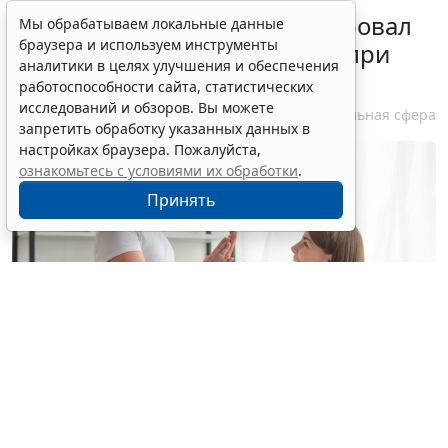
Минздрав России актуализировал
Мы обрабатываем локальные данные
браузера и используем инструменты
стандарт медпомощи детям при
аналитики в целях улучшения и обеспечения
болезни Гоше
работоспособности сайта, статистических
исследований и обзоров. Вы можете
7 августа 2026 15:34
Социальная сфера
запретить обработку указанных данных в
настройках браузера. Пожалуйста,
ознакомьтесь с условиями их обработки
.
Принять
© yuragolub / Фотобанк 123RF.com
С 10 августа применяется новый стандарт