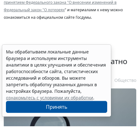
принятием Федерального закона "О внесении изменений в
Федеральный закон "О лотереях
" и материалами к нему можно
ознакомиться на официальном сайте Госдумы.
Временное удостоверение
Мы обрабатываем локальные данные
браузера и используем инструменты
личности оформляется бесплатно
аналитики в целях улучшения и обеспечения
при утрате паспорта
работоспособности сайта, статистических
исследований и обзоров. Вы можете
7 августа 2026 17:55
Общество
запретить обработку указанных данных в
настройках браузера. Пожалуйста,
ознакомьтесь с условиями их обработки
.
Принять