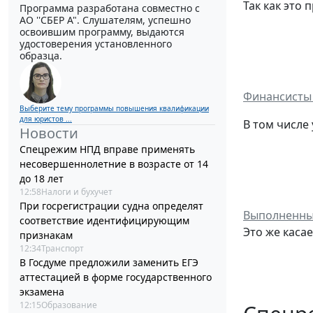
Так как это
Программа разработана совместно с
АО ''СБЕР А". Слушателям, успешно
освоившим программу, выдаются
удостоверения установленного
образца.
Финансисты 
Выберите тему программы повышения квалификации
для юристов ...
В том числе
Новости
Спецрежим НПД вправе применять
несовершеннолетние в возрасте от 14
до 18 лет
12:58
Налоги и бухучет
При госрегистрации судна определят
Выполненны
соответствие идентифицирующим
Это же касае
признакам
12:34
Транспорт
В Госдуме предложили заменить ЕГЭ
аттестацией в форме государственного
экзамена
12:15
Образование