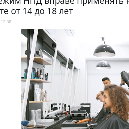
ежим НПД вправе применять 
те от 14 до 18 лет
 12:58