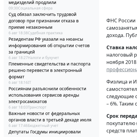
медизделий продлили
09:30
Социальная сфера
Суд обязал заключить трудовой
ФНС России 
договор при признании отказа в
приеме незаконным
самозанятым
6 авг 18:38
Судебная практика
дохода. Пуб
Резидентам РФ указали на нюансы
информирования об открытии счетов
Ставка нал
за границей
налоговый р
6 авг 18:27
Налоги и бухучет
ноября 2018 
Племенные свидетельства и паспорта
профессион
решено перевести в электронный
формат
Физлица и И
6 авг 18:16
IT
Россиянам разъяснили особенности
самостоятел
использования сервисов аренды
следующие с
электросамокатов
– 6%. Таким
6 авг 18:03
Транспорт
Важные новости от федеральных
Срок перед
органов власти в третьей декаде июля
покупателю 
6 авг 17:46
Бюджетный учет
средств пла
Депутаты Госдумы инициировали