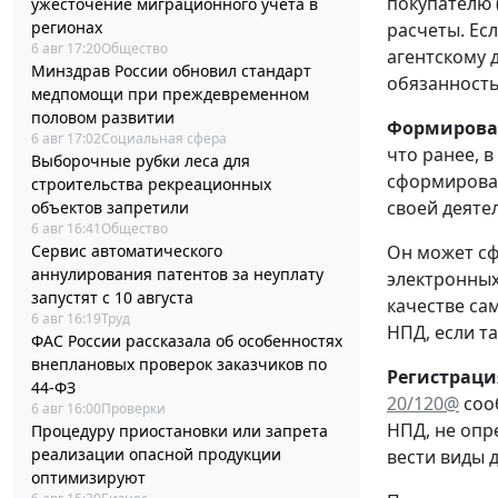
покупателю 
ужесточение миграционного учета в
регионах
расчеты. Ес
6 авг 17:20
Общество
агентскому д
Минздрав России обновил стандарт
обязанность
медпомощи при преждевременном
половом развитии
Формирован
6 авг 17:02
Социальная сфера
что ранее, 
Выборочные рубки леса для
сформироват
строительства рекреационных
своей деяте
объектов запретили
6 авг 16:41
Общество
Сервис автоматического
Он может сф
аннулирования патентов за неуплату
электронных
запустят с 10 августа
качестве са
6 авг 16:19
Труд
НПД, если т
ФАС России рассказала об особенностях
внеплановых проверок заказчиков по
Регистраци
44-ФЗ
20/120@
соо
6 авг 16:00
Проверки
НПД, не опр
Процедуру приостановки или запрета
реализации опасной продукции
вести виды 
оптимизируют