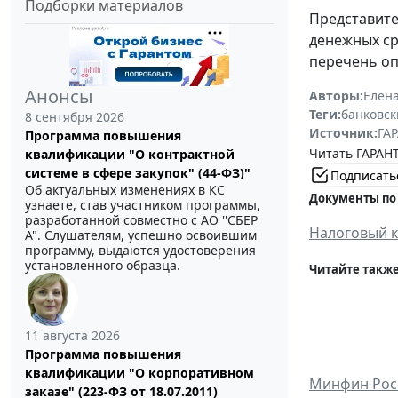
Подборки материалов
Представите
денежных ср
перечень оп
Анонсы
Авторы:
Елен
Теги:
банковск
8 сентября 2026
Источник:
ГАР
Программа повышения
Читать ГАРАНТ
квалификации "О контрактной
системе в сфере закупок" (44-ФЗ)"
Подписать
Об актуальных изменениях в КС
Документы по
узнаете, став участником программы,
разработанной совместно с АО ''СБЕР
Налоговый 
А". Слушателям, успешно освоившим
программу, выдаются удостоверения
установленного образца.
Читайте также
11 августа 2026
Программа повышения
квалификации "О корпоративном
Минфин Росс
заказе" (223-ФЗ от 18.07.2011)