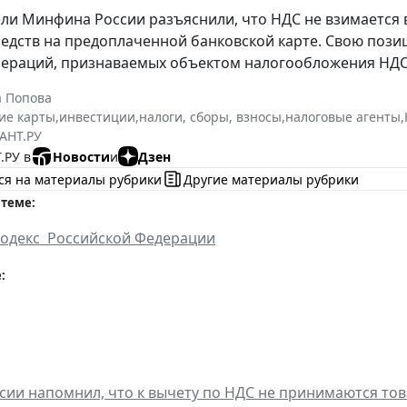
ли Минфина России разъяснили, что НДС не взимается
едств на предоплаченной банковской карте. Свою позиц
ераций, признаваемых объектом налогообложения НДС
а Попова
ие карты
,
инвестиции
,
налоги, сборы, взносы
,
налоговые агенты
,
АНТ.РУ
.РУ в
Новости
и
Дзен
ся на материалы рубрики
Другие материалы рубрики
 теме:
кодекс Российской Федерации
:
ии напомнил, что к вычету по НДС не принимаются това