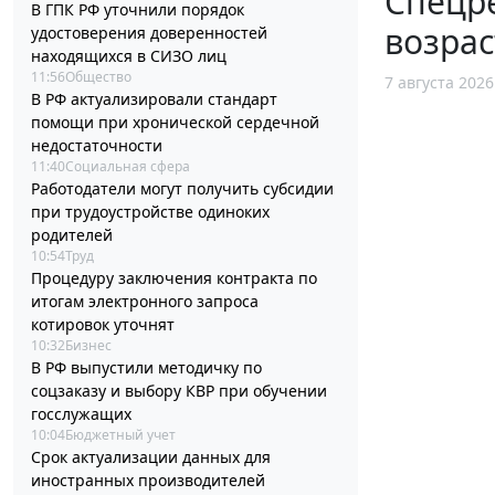
Спецр
В ГПК РФ уточнили порядок
возрас
удостоверения доверенностей
находящихся в СИЗО лиц
11:56
Общество
7 августа 2026
В РФ актуализировали стандарт
помощи при хронической сердечной
недостаточности
11:40
Социальная сфера
Работодатели могут получить субсидии
при трудоустройстве одиноких
родителей
10:54
Труд
Процедуру заключения контракта по
итогам электронного запроса
котировок уточнят
10:32
Бизнес
В РФ выпустили методичку по
соцзаказу и выбору КВР при обучении
госслужащих
10:04
Бюджетный учет
Срок актуализации данных для
иностранных производителей