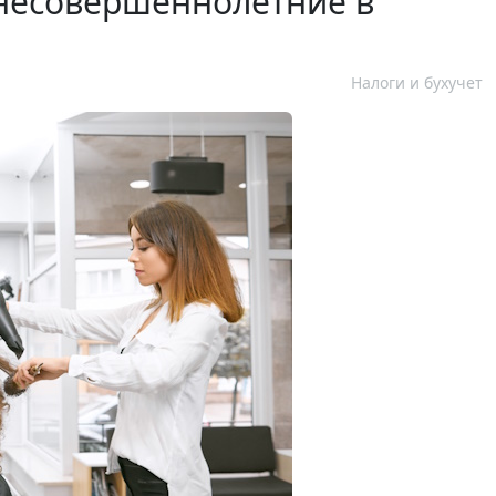
несовершеннолетние в
Налоги и бухучет