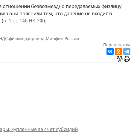
 в отношении безвозмездно передаваемых физлицу
ию они пояснили тем, что дарение не входит в
 (
п. 1 ст. 146 НК РФ
).
НДС
,
физлица
,
юрлица
,
Минфин России
Перепечатка
ры, купленные за счет субсидий