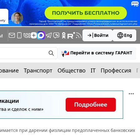
м
Войти
Eng
Перейти в систему ГАРАНТ
ование
Транспорт
Общество
IT
Профессия
П
зимается при дарении физлицам предоплаченных банковских