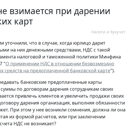
не взимается при дарении
их карт
Налоги и бухучет
и уточнили, что в случае, когда юрлицо дарит
ыми на них денежными средствами, НДС с такой
тамента налоговой и таможенной политики Минфина
7 "
О применении НДС в отношении безвозмездно
х средств на предоплаченной банковской карте
").
редавать банковские предоплаченные карты
 суммы по договорам дарения сотрудникам своих
вается привлечь клиентов и увеличить продажи своих
договору дарения организация, выполняя обязанности
жет. При этом у нее возникли сомнения, должна ли она
итая их формой расчетов, или при заключении
счета НДС не возникает?