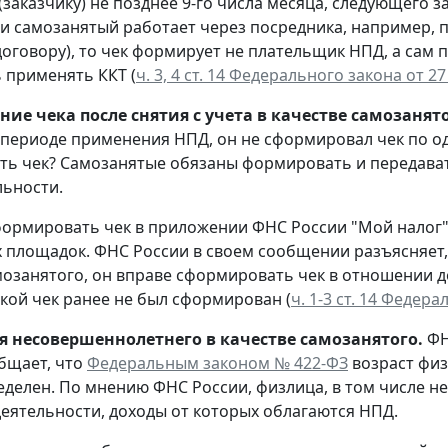
(заказчику) не позднее 9-го числа месяца, следующего
ли самозанятый работает через посредника, например, 
оговору), то чек формирует не плательщик НПД, а сам по
 применять ККТ (
ч. 3, 4 ст. 14 Федерального закона от 2
ие чека после снятия с учета в качестве самозанято
в периоде применения НПД, он не сформировал чек по од
ь чек? Самозанятые обязаны формировать и передавать
льности.
ормировать чек в приложении ФНС России "Мой налог"
 площадок. ФНС России в своем сообщении разъясняет, 
мозанятого, он вправе сформировать чек в отношении 
акой чек ранее не был сформирован (
ч. 1-3 ст. 14 Федер
я несовершеннолетнего в качестве самозанятого.
ФН
бщает, что
Федеральным законом № 422-ФЗ
возраст физ
еделен. По мнению ФНС России, физлица, в том числе не
деятельности, доходы от которых облагаются НПД.