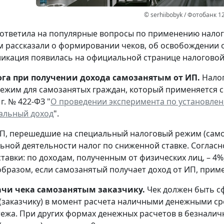
© serhiibobyk / Фотобанк 1
ответила на популярные вопросы по применению налога
 рассказали о формировании чеков, об освобождении от
ликация появилась на официальной странице налоговой 
ога при получении дохода самозанятым от ИП.
Нало
ежим для самозанятых граждан, который применяется с 
г. № 422-ФЗ "
О проведении эксперимента по установлен
альный доход
".
П, перешедшие на специальный налоговый режим (самоз
ьной деятельности налог по сниженной ставке. Соглас
тавки: по доходам, полученным от физических лиц, – 4%
 образом, если самозанятый получает доход от ИП, прим
ачи чека самозанятым заказчику.
Чек должен быть 
(заказчику) в момент расчета наличными денежными ср
тежа. При других формах денежных расчетов в безнали