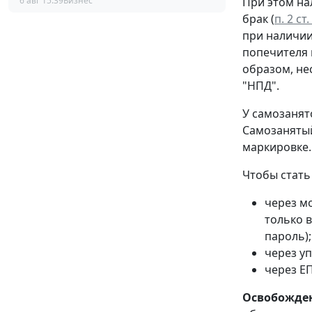
6 авг 15:39
Бизнес
При этом на
брак (
п. 2 с
при наличии
попечителя 
образом, не
"НПД".
У самозанят
Самозанятый
маркировке.
Чтобы стать
через м
только в
пароль);
через у
через ЕП
Освобожден