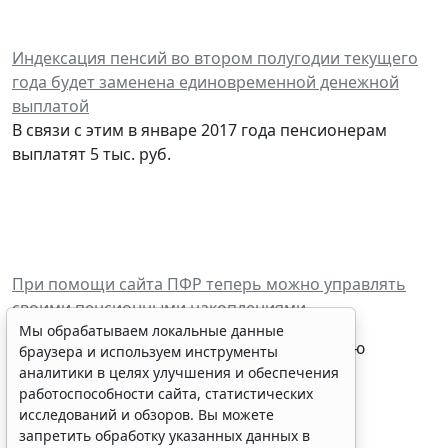
Индексация пенсий во втором полугодии текущего
года будет заменена единовременной денежной
выплатой
В связи с этим в январе 2017 года пенсионерам
выплатят 5 тыс. руб.
При помощи сайта ПФР теперь можно управлять
своими пенсионными накоплениями
Мы обрабатываем локальные данные
Для этого нужно иметь квалифицированную
браузера и используем инструменты
электронную подпись.
аналитики в целях улучшения и обеспечения
работоспособности сайта, статистических
исследований и обзоров. Вы можете
запретить обработку указанных данных в