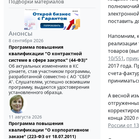
Подборки материалов
полномочий"
электронной
поставить д
Анонсы
Напомним, к
8 сентября 2026
реализации 
Программа повышения
товаров (вы
квалификации "О контрактной
10/551
,
прик
системе в сфере закупок" (44-ФЗ)"
2017 года. 
Об актуальных изменениях в КС
узнаете, став участником программы,
счета-фактур
разработанной совместно с АО ''СБЕР
приниматься
А". Слушателям, успешно освоившим
программу, выдаются удостоверения
установленного образца.
А весной и
отгруженных
корректиров
11 августа 2026
конца 2020 
Программа повышения
России от 1
квалификации "О корпоративном
заказе" (223-ФЗ от 18.07.2011)