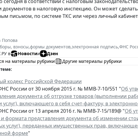
о сегодня в соответствии с налоговым законодательст
и документов в налоговую инспекцию. Он может сделать 
ным письмом, по системе ТКС или через личный кабине
а Попова
сборы, взносы
,
формы документов
,
электронная подпись
,
ФНС Рос
.РУ в
Новости
и
Дзен
ся на материалы рубрики
Другие материалы рубрики
 теме:
ый кодекс Российской Федерации
НС России от 30 ноября 2015 г. № ММВ-7-10/551 "
Об утв
вления документа об отгрузке товаров (выполнении раб
 услуг), включающего в себя счет-фактуру, в электронн
НС России от 13 апреля 2016 г. № ММВ-7-15/189@ "
Об у
 и формата представления документа об изменении сто
ых услуг), переданных имущественных прав, включающег
нной форме
"