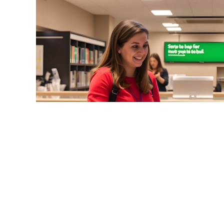
© / Фотобанк 123RF.
Ф (физлица, юрлица, ИП) обязаны уведомлять налоговые 
 банках, об изменении реквизитов этих счетов (вкладов
 декабря 2003 г. № 173 «
О валютном регулировании и ва