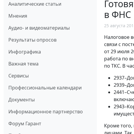
Готовя
Аналитические статьи
в ФНС 
Мнения
25 августа 201
Аудио- и видеоматериалы
Налоговое в
Результаты опросов
связи с пос
от 29 июля 2
Инфографика
работа по в
Важная тема
по ТКС. В ча
Сервисы
2937–До
2939–Док
Профессиональные календари
2441–Сче
включаю
Документы
2943–Ко
Информационное партнерство
имущест
Форум Гарант
Кроме того,
лицами. Так