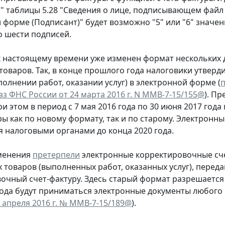
 таблицы 5.28 "Сведения о лице, подписывающем файл
 форме (Подписант)" будет возможно "5" или "6" значе
о шести подписей.
 настоящему времени уже изменен формат нескольких 
товаров. Так, в конце прошлого года налоговики утвер
полнении работ, оказании услуг) в электронной форме (
п
аз ФНС России от 24 марта 2016 г. N ММВ-7-15/155@
). П
При этом в период с 7 мая 2016 года по 30 июня 2017 го
ы как по новому формату, так и по старому. Электронны
 налоговыми органами до конца 2020 года.
зменения
претерпели
электронные корректировочные сче
 товаров (выполненных работ, оказанных услуг), пере
очный счет-фактуру. Здесь старый формат разрешается и
года будут приниматься электронные документы любого ф
3 апреля 2016 г. № ММВ-7-15/189@
).