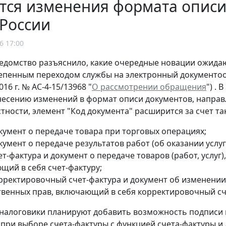
тся изменения формата опис
России
6 17:00
едомство разъяснило, какие очередные новации ожида
тепенным переходом службы на электронный документо
016 г. № АС-4-15/13968 "
О рассмотрении обращения
") .
несению изменений в формат описи документов, направ
стности, элемент "Код документа" расширится за счет так
кумент о передаче товара при торговых операциях;
умент о передаче результатов работ (об оказании услуг
т-фактура и документ о передаче товаров (работ, услуг
щий в себя счет-фактуру;
рректировочный счет-фактура и документ об изменении с
венных прав, включающий в себя корректировочный сч
 налоговики планируют добавить возможность подписи
, при выборе счета-фактуры с функцией счета-фактуры и