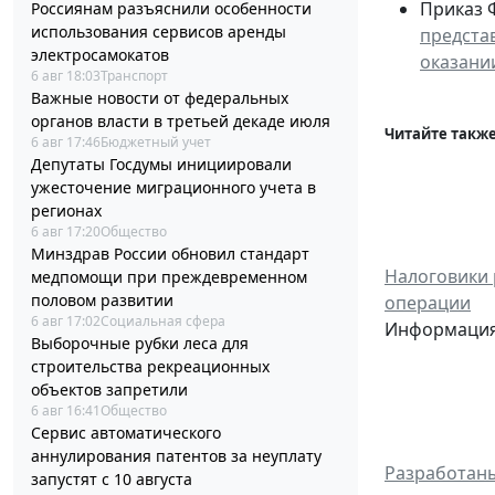
Приказ Ф
Россиянам разъяснили особенности
использования сервисов аренды
предста
электросамокатов
оказании
6 авг 18:03
Транспорт
Важные новости от федеральных
органов власти в третьей декаде июля
Читайте также
6 авг 17:46
Бюджетный учет
Депутаты Госдумы инициировали
ужесточение миграционного учета в
регионах
6 авг 17:20
Общество
Минздрав России обновил стандарт
Налоговики 
медпомощи при преждевременном
половом развитии
операции
6 авг 17:02
Социальная сфера
Информация 
Выборочные рубки леса для
строительства рекреационных
объектов запретили
6 авг 16:41
Общество
Сервис автоматического
аннулирования патентов за неуплату
Разработаны
запустят с 10 августа