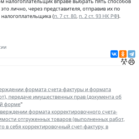
вом налогоплательщик вправе выбрать пять способов
это лично, через представителя, отправив их по
т налогоплательщика (
п. 7 ст. 80
,
п. 2 ст. 93 НК РФ
).
сии
ерждении формата счета-фактуры и формата
от), передаче имущественных прав (документа об
ой форме
"
тверждении формата корректировочного счета-
имости отгруженных товаров (выполненных работ,
о в себя корректировочный счет-фактуру, в