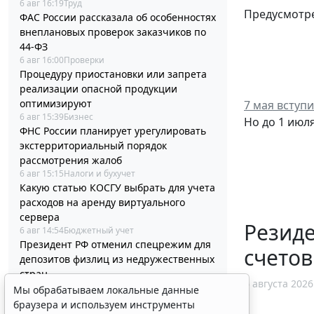
6 авг 16:19
Труд
Предусмотре
ФАС России рассказала об особенностях
внеплановых проверок заказчиков по
44-ФЗ
6 авг 16:00
Проверки
Процедуру приостановки или запрета
реализации опасной продукции
оптимизируют
7 мая вступ
6 авг 15:39
Бизнес
Но до 1 июл
ФНС России планирует урегулировать
экстерриториальный порядок
рассмотрения жалоб
6 авг 15:15
Налоги и бухучет
Какую статью КОСГУ выбрать для учета
расходов на аренду виртуального
сервера
Резид
6 авг 14:54
Бюджетный учет
Президент РФ отменил спецрежим для
счетов
депозитов физлиц из недружественных
стран
6 августа 2026
6 авг 14:31
Общество
Мы обрабатываем локальные данные
Социальный вычет на лечение
браузера и используем инструменты