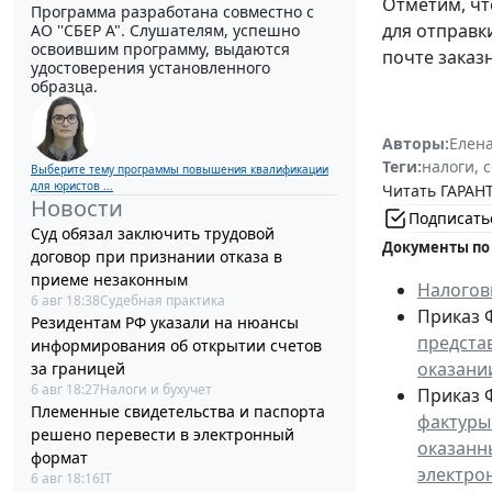
Отметим, чт
Программа разработана совместно с
для отправк
АО ''СБЕР А". Слушателям, успешно
освоившим программу, выдаются
почте заказ
удостоверения установленного
образца.
Авторы:
Елен
Теги:
налоги, 
Выберите тему программы повышения квалификации
для юристов ...
Читать ГАРАНТ
Новости
Подписать
Суд обязал заключить трудовой
Документы по
договор при признании отказа в
приеме незаконным
Налогов
6 авг 18:38
Судебная практика
Приказ Ф
Резидентам РФ указали на нюансы
предста
информирования об открытии счетов
оказании
за границей
6 авг 18:27
Налоги и бухучет
Приказ Ф
Племенные свидетельства и паспорта
фактуры
решено перевести в электронный
оказанн
формат
электро
6 авг 18:16
IT