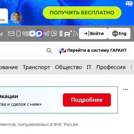
м
Войти
Eng
Перейти в систему ГАРАНТ
ование
Транспорт
Общество
IT
Профессия
П
ументов, направляемых в ФНС России