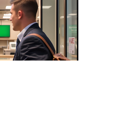
com
органы об открытии (закрытии) счетов (вкладов) в
). Такие требования установлены ст. 12 Федерального
лютном контроле
».