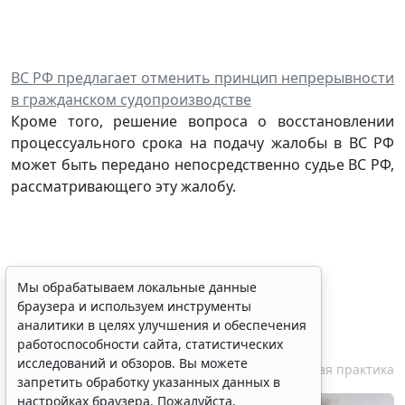
ВС РФ предлагает отменить принцип непрерывности
в гражданском судопроизводстве
Кроме того, решение вопроса о восстановлении
процессуального срока на подачу жалобы в ВС РФ
может быть передано непосредственно судье ВС РФ,
рассматривающего эту жалобу.
Суд поддержал собственника
Мы обрабатываем локальные данные
браузера и используем инструменты
магазина в споре с мэрией о
аналитики в целях улучшения и обеспечения
расселении аварийного МКД
работоспособности сайта, статистических
исследований и обзоров. Вы можете
10 августа 2026 10:54
Судебная практика
запретить обработку указанных данных в
настройках браузера. Пожалуйста,