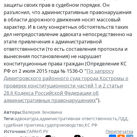
защиты своих прав в судебном порядке. Он
разъяснил, что административные правонарушения
в области дорожного движения носят массовый
характер. И в силу конкретных обстоятельств таких
дел непредоставление адвоката непосредственно на
этапе привлечения к административной
ответственности (то есть составления протокола и
вынесения постановления) не нарушает
конституционные права граждан (Определение КС
РФ от 2 июля 2015 года № 1536-О "
По запросу
Димитровского районного суда города Костромы о
проверке конституционности частей 1 и 2 статьи
28.6 Кодекса Российской Федерации об
административных правонарушениях
").
Авторы:
Валерия Зеновина
Теги:
адвокатура
,
административная ответственность
,
ПДД
,
судебная практика
,
судопроизводство
,
КС РФ
Источник:
ГАРАНТ.РУ
Перепечатка