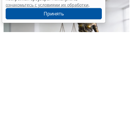
ознакомьтесь с условиями их обработки
.
Принять
© olgaddemina / Фотобанк 123RF.com
В 2024 году мэрия признала МКД аварийным и
подлежащим расселению (после крупной аварии
образовались дефекты в несущих конструкциях
дома) (
Определение Верховного Суда РФ от 29 мая
2026 г. № 304-ЭС26-4330
).
Собственник нежилого помещения МКД (магазин,
тоже пострадал от аварии) трижды обращался в