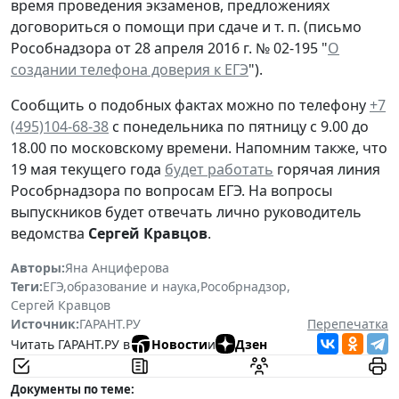
время проведения экзаменов, предложениях
договориться о помощи при сдаче и т. п. (письмо
Рособнадзора от 28 апреля 2016 г. № 02-195 "
О
создании телефона доверия к ЕГЭ
").
Сообщить о подобных фактах можно по телефону
+7
(495)104-68-38
с понедельника по пятницу с 9.00 до
18.00 по московскому времени. Напомним также, что
19 мая текущего года
будет работать
горячая линия
Рособрнадзора по вопросам ЕГЭ. На вопросы
выпускников будет отвечать лично руководитель
ведомства
Сергей Кравцов
.
Авторы:
Яна Анциферова
Теги:
ЕГЭ
,
образование и наука
,
Рособрнадзор
,
Сергей Кравцов
Источник:
ГАРАНТ.РУ
Перепечатка
Читать ГАРАНТ.РУ в
Новости
и
Дзен
Документы по теме: