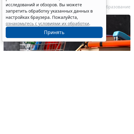
исследований и обзоров. Вы можете
6 августа 2026 13:41
Образование
запретить обработку указанных данных в
настройках браузера. Пожалуйста,
ознакомьтесь с условиями их обработки
.
Принять
© davizro / Фотобанк 123RF.com
С
1 октября
ст. 112 Закона № 44-ФЗ
будет дополнена
чч. 78-86.
До 30 сентября 2028 года включительно заказчики
вправе проводить на электронных площадках,