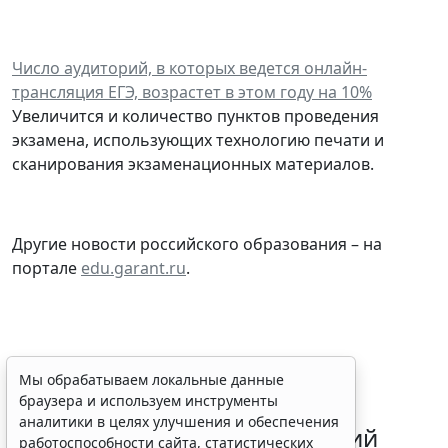
Число аудиторий, в которых ведется онлайн-
трансляция ЕГЭ, возрастет в этом году на 10%
Увеличится и количество пунктов проведения
экзамена, использующих технологию печати и
сканирования экзаменационных материалов.
Другие новости российского образования – на
портале
edu.garant.ru
.
В РФ введут особый порядок
Мы обрабатываем локальные данные
браузера и используем инструменты
закупок товаров для
аналитики в целях улучшения и обеспечения
образовательных организаций
работоспособности сайта, статистических