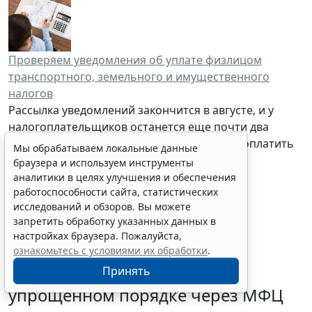
Проверяем уведомления об уплате физлицом
транспортного, земельного и имущественного
налогов
Рассылка уведомлений закончится в августе, и у
налогоплательщиков останется еще почти два
месяца на уплату налогов. Но прежде чем оплатить
Мы обрабатываем локальные данные
налог, проверьте, правильно ли налоговая
браузера и используем инструменты
рассчитала его.
аналитики в целях улучшения и обеспечения
работоспособности сайта, статистических
исследований и обзоров. Вы можете
запретить обработку указанных данных в
настройках браузера. Пожалуйста,
ознакомьтесь с условиями их обработки
.
Граждане могут запустить
Принять
процедуру банкротства в
упрощенном порядке через МФЦ