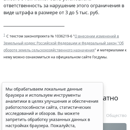
ответственность за нарушение этого ограничения в
виде штрафа в размере от 3 до 5 тыс. руб.
______________________________
1
С текстом законопроекта № 1036219-6 "
О внесении изменений в
Земельный кодекс Российской Федерации и Федеральный закон "Об
обороте земель сельскохозяйственного назначения
" и материалами к
нему можно ознакомиться на официальном сайте Госдумы.
Временное удостоверение
Мы обрабатываем локальные данные
браузера и используем инструменты
личности оформляется бесплатно
аналитики в целях улучшения и обеспечения
при утрате паспорта
работоспособности сайта, статистических
исследований и обзоров. Вы можете
7 августа 2026 17:55
Общество
запретить обработку указанных данных в
настройках браузера. Пожалуйста,