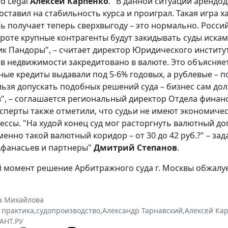
d Legal
Алексей Карпенко
. "В данной ситуации арендод
оставил на стабильность курса и проиграл. Такая игра 
ь получает теперь сверхвыгоду – это нормально. Росси
роте крупные контрагенты будут закидывать суды иска
к Пандоры", – считает директор Юридического институ
в недвижимости закредитовано в валюте. Это объясняе
ные кредиты выдавали под 5-6% годовых, а рублевые – п
льзя допускать подобных решений суда – бизнес сам дол
в", – соглашается региональный директор Отдела финан
ксперты также отметили, что судьи не имеют экономиче
ессы. "На худой конец суд мог расторгнуть валютный до
менно такой валютный коридор – от 30 до 42 руб.?" – за
Афанасьев и партнеры"
Дмитрий Степанов
.
 момент решение Арбитражного суда г. Москвы обжалуе
а Михайлова
 практика
,
судопроизводство
,
Александр Тарнавский
,
Алексей Ка
АНТ.РУ