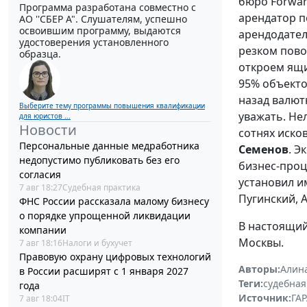
бюро Forwar
Программа разработана совместно с
арендатор п
АО ''СБЕР А". Слушателям, успешно
освоившим программу, выдаются
арендодател
удостоверения установленного
резком пово
образца.
откроем ящи
95% объекто
назад валют
Выберите тему программы повышения квалификации
уважать. Не
для юристов ...
Новости
сотнях иско
Персональные данные медработника
Семенов
. Э
недопустимо публиковать без его
бизнес-проц
согласия
установил и
7 авг 18:27
Судебная практика
Пугинский, 
ФНС России рассказала малому бизнесу
о порядке упрощенной ликвидации
В настоящий
компании
Москвы.
7 авг 18:16
Налоги и бухучет
Правовую охрану цифровых технологий
Авторы:
Алин
в России расширят с 1 января 2027
Теги:
судебная
года
Источник:
ГАР
7 авг 18:04
IT