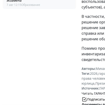
экзамена
воспользова
7 авг 12:15
Образование
субъектов),
В частности
решение орг
решение зав
справка или
решение общ
Помимо проч
инвентариза
свидетельст
Авторы:
Миха
Теги:
2026
,
гар
права челове
юрлица
,
Прези
Источник:
ГАР
Читать ГАРАНТ
Подписать
Документы п