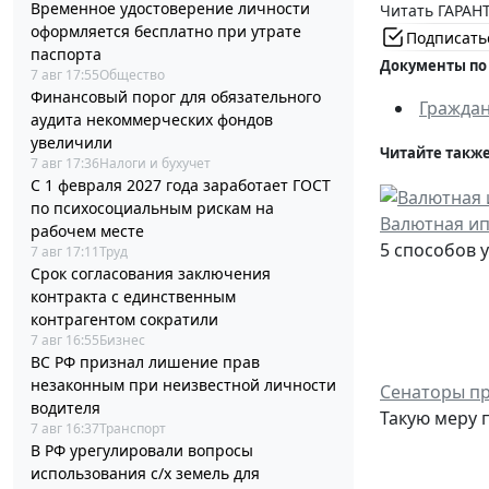
Временное удостоверение личности
Читать ГАРАНТ
оформляется бесплатно при утрате
Подписать
паспорта
Документы по
7 авг 17:55
Общество
Финансовый порог для обязательного
Граждан
аудита некоммерческих фондов
увеличили
Читайте также
7 авг 17:36
Налоги и бухучет
С 1 февраля 2027 года заработает ГОСТ
по психосоциальным рискам на
Валютная ип
рабочем месте
5 способов 
7 авг 17:11
Труд
Срок согласования заключения
контракта с единственным
контрагентом сократили
7 авг 16:55
Бизнес
ВС РФ признал лишение прав
незаконным при неизвестной личности
Сенаторы пр
водителя
Такую меру 
7 авг 16:37
Транспорт
В РФ урегулировали вопросы
использования с/х земель для