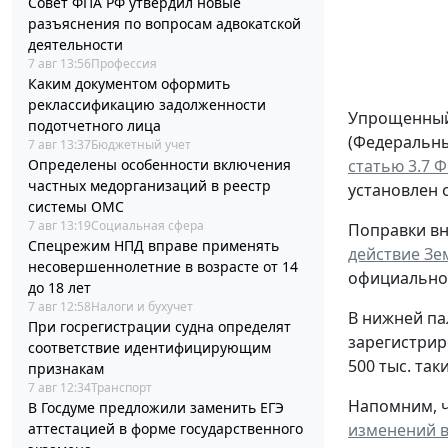
Совет ФПА РФ утвердил новые
разъяснения по вопросам адвокатской
деятельности
7 авг 13:56
Профессия
Каким документом оформить
реклассификацию задолженности
Упрощенный 
подотчетного лица
(Федеральный
7 авг 13:37
Бюджетный учет
Определены особенности включения
статью 3.7 
частных медорганизаций в реестр
установлен с
системы ОМС
7 авг 13:19
Социальная сфера
Поправки вн
Спецрежим НПД вправе применять
действие Зе
несовершеннолетние в возрасте от 14
официальног
до 18 лет
7 авг 12:58
Налоги и бухучет
В нижней па
При госрегистрации судна определят
зарегистрир
соответствие идентифицирующим
500 тыс. та
признакам
7 авг 12:34
Транспорт
Напомним, чт
В Госдуме предложили заменить ЕГЭ
аттестацией в форме государственного
изменений в