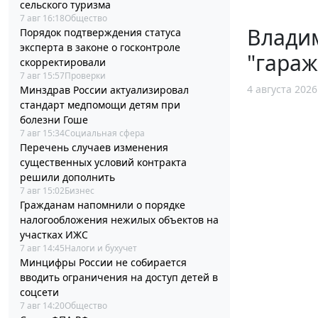
сельского туризма
7 авг 16:18
Общество
Владим
Порядок подтверждения статуса
эксперта в законе о госконтроле
"гара
скорректировали
7 авг 15:57
Проверки
4 августа 2026
Минздрав России актуализировал
стандарт медпомощи детям при
болезни Гоше
7 авг 15:34
Социальная сфера
Перечень случаев изменения
существенных условий контракта
решили дополнить
7 авг 15:02
Бизнес
Гражданам напомнили о порядке
налогообложения нежилых объектов на
участках ИЖС
7 авг 14:45
Налоги и бухучет
Минцифры России не собирается
вводить ограничения на доступ детей в
соцсети
7 авг 14:20
Общество