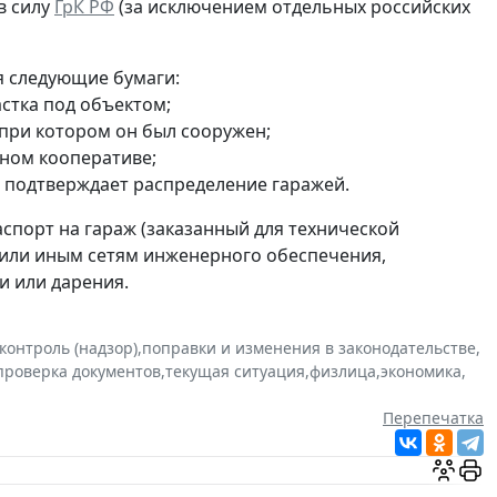
в силу
ГрК РФ
(за исключением отдельных российских
я следующие бумаги:
стка под объектом;
 при котором он был сооружен;
жном кооперативе;
 подтверждает распределение гаражей.
спорт на гараж (заказанный для технической
м или иным сетям инженерного обеспечения,
и или дарения.
контроль (надзор)
,
поправки и изменения в законодательстве
,
проверка документов
,
текущая ситуация
,
физлица
,
экономика
,
Перепечатка