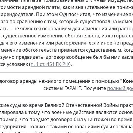
еличины платы за пользование аналогичным имущество
оимости арендной платы, как и значительное ее пониж
арендодателя. При этом Суд посчитал, что изменение эк
 раза по сравнению с тем, который существовал на моме
аты – не является основанием для изменения или раст
, существенное изменение обстоятельств, из которых с
для его изменения или расторжения, если иное не пред
зменение обстоятельств признается существенным, когд
азумно предвидеть, договор вообще не был бы ими зак
я условиях (
п. 1 ст. 451 ГК РФ
).
 договор аренды нежилого помещения с помощью
"Кон
системы ГАРАНТ. Получите
полный до
ские суды во время Великой Отечественной Войны практ
ллировала к тому, что военные действия являются осно
апример, что предмет договора был уничтожен во время
редприятия. Только с такими основаниями суды соглашал