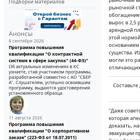
рыночные в
Подборки материалов
рыночной ст
обогащение 
вырос в 2,5
арендной пл
Анонсы
этой нормой
8 сентября 2026
основанием 
Программа повышения
существа. И
квалификации "О контрактной
могли это р
системе в сфере закупок" (44-ФЗ)"
Об актуальных изменениях в КС
отличающихс
узнаете, став участником программы,
разработанной совместно с АО ''СБЕР
А". Слушателям, успешно освоившим
Составьте
программу, выдаются удостоверения
установленного образца.
"Даже совет
11 августа 2026
которая апе
Программа повышения
доказать, н
квалификации "О корпоративном
эвакуации п
заказе" (223-ФЗ от 18.07.2011)