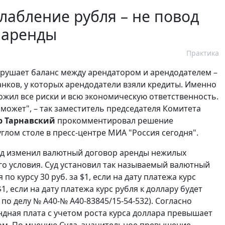
лабление рубля – не повод
 аренды
Практика
рушает баланс между арендатором и арендодателем –
анков, у которых арендодатели взяли кредиты. Именно
ожил все риски и всю экономическую ответственность.
 может", – так заместитель председателя Комитета
р Тарнавский
прокомментировал решение
углом столе в пресс-центре МИА "Россия сегодня".
уд изменил валютный договор аренды нежилых
о условия. Суд установил так называемый валютный
 курсу 30 руб. за $1, если на дату платежа курс
$1, если на дату платежа курс рубля к доллару будет
по делу № А40-№ А40-83845/15-54-532). Согласно
дная плата с учетом роста курса доллара превышает