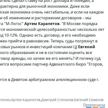
атель сделал ставку на рост доллара и победил, а
характерна для рыночной экономики. Даже если
йская экономика очень нестабильна, и если на каждом
ми об изменении и расторжении договоров – мы
та "М-Логос"
Артем Карапетов
. "В Москве порядка
тся экономической целесообразностью: несколько лет
од 10-12%. Однако есть договор, и его необходимо
жен прийти в равновесие. Теперь суды погрязнут в
совых рынков и инвестиций компании LJJ
Евгений
ского образования и не в состоянии оценить все
говор аренды, но зачем же его менять? И почему суд
дается вопросами партнер Адвокатского бюро "Егоров,
тся в Девятом арбитражном апелляционном суде г.
рпенко
,
Артём Карапетов
,
Дмитрий Степанов
,
Евгений Семенов
Перепечатка