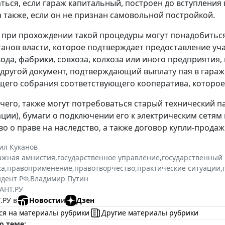
ться, если гараж капитальный, построен до вступления 
 а также, если он не признан самовольной постройкой.
, при прохождении такой процедуры могут понадобитьс
анов власти, которое подтверждает предоставление уча
ода, фабрики, совхоза, колхоза или иного предприятия,
 другой документ, подтверждающий выплату пая в гара
его собрания соответствующего кооператива, которое
его, также могут потребоваться старый технический па
ции), бумаги о подключении его к электрическим сетя
во о праве на наследство, а также договор купли-продаж
ил Куканов
ажная амнистия
,
государственное управление
,
государственный 
ка
,
правоприменение
,
правотворчество
,
практические ситуации
,
дент РФ
,
Владимир Путин
АНТ.РУ
.РУ в
Новости
и
Дзен
ся на материалы рубрики
Другие материалы рубрики
о теме: