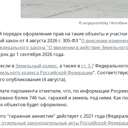
© sergeysosnitsky / Фотобанк
порядок оформления прав на такие объекты и участки п
 закон от 4 августа 2026 г. 305-ФЗ "
О внесении изменен
Федерального закона "О введении в действие Земельног
рок до 1 сентября 2026 года.
если в
Земельный кодекс
, а также в
ст. 3.7
Федерального з
мельного кодекса Российской Федерации
". Соответству
о опубликования (4 августа).
лате парламента отметили, что, по информации Росреес
овано более 746 тыс. гаражей и земель под ними. Как п
ких объектов будет оформлено.
о "гаражная амнистия" действует с 2021 года (Федераль
 отдельные законодательные акты Российской Федерац