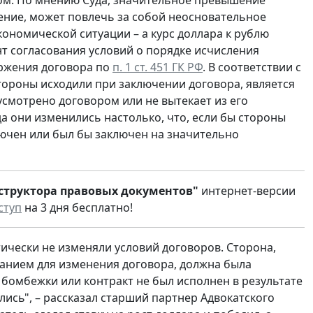
м. По мнению Суда, значительное превышение
ение, может повлечь за собой неосновательное
ономической ситуации – а курс доллара к рублю
нт согласования условий о порядке исчисления
оржения договора по
п. 1 ст. 451 ГК РФ
. В соответствии с
тороны исходили при заключении договора, является
усмотрено договором или не вытекает из его
а они изменились настолько, что, если бы стороны
лючен или был бы заключен на значительно
структора правовых документов"
интернет-версии
ступ
на 3 дня бесплатно!
ически не изменяли условий договоров. Сторона,
ванием для изменения договора, должна была
 бомбежки или контракт не был исполнен в результате
ись", – рассказал старший партнер Адвокатского