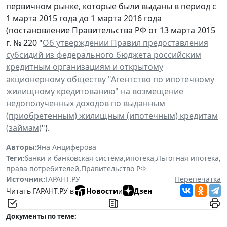
первичном рынке, которые были выданы в период с
1 марта 2015 года до 1 марта 2016 года
(постановление Правительства РФ от 13 марта 2015
г. № 220 "
Об утверждении Правил предоставления
субсидий из федерального бюджета российским
кредитным организациям и открытому
акционерному обществу "Агентство по ипотечному
жилищному кредитованию" на возмещение
недополученных доходов по выданным
(приобретенным) жилищным (ипотечным) кредитам
(займам)
").
Авторы:
Яна Анциферова
Теги:
банки и банковская система
,
ипотека
,
Льготная ипотека
,
права потребителей
,
Правительство РФ
Источник:
ГАРАНТ.РУ
Перепечатка
Читать ГАРАНТ.РУ в
Новости
и
Дзен
Документы по теме: