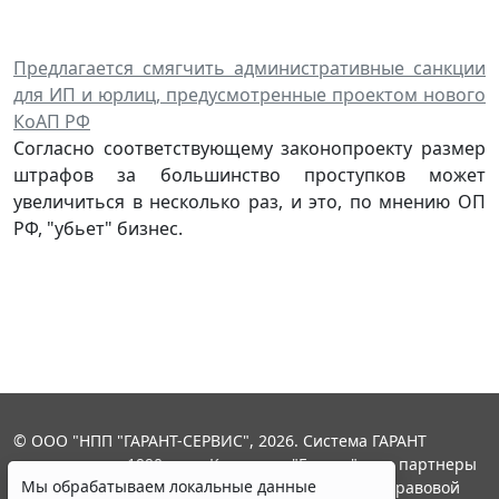
Предлагается смягчить административные санкции
для ИП и юрлиц, предусмотренные проектом нового
КоАП РФ
Согласно соответствующему законопроекту размер
штрафов за большинство проступков может
увеличиться в несколько раз, и это, по мнению ОП
РФ, "убьет" бизнес.
© ООО "НПП "ГАРАНТ-СЕРВИС", 2026. Система ГАРАНТ
выпускается с 1990 года. Компания "Гарант" и ее партнеры
Мы обрабатываем локальные данные
являются участниками Российской ассоциации правовой