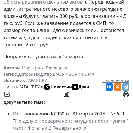
об оспаривании отдельных актов
"). Перед подачей
административного искового заявления граждане
должны будут уплатить 300 руб., а организации – 4,5
тыс. руб. Если же заявление подается в СИП, то
размер госпошлины для физических лиц останется
таким же, а для юридических лиц снизится и
составит 2 тыс. руб.
Поправки вступят в силу 17 марта.
Авторы:
Маргарита Горовцова
Теги:
судопроизводство
,
ВАС РФ
,
ВС РФ
,
КС РФ
Источник:
ГАРАНТ.РУ
Перепечатка
Читать ГАРАНТ.РУ в
Новости
и
Дзен
Документы по теме:
Постановление КС РФ от 31 марта 2015 г. № 6-П
"
По делу о проверке конституционности пункта 1
части 4 статьи 2 Федерального