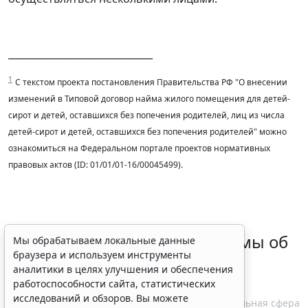
______________________________
1
С текстом проекта постановления Правительства РФ "О внесении
изменений в Типовой договор найма жилого помещения для детей-
сирот и детей, оставшихся без попечения родителей, лиц из числа
детей-сирот и детей, оставшихся без попечения родителей" можно
ознакомиться на Федеральном портале проектов нормативных
правовых актов (ID: 01/01/01-16/00045499).
Кабмин скорректировал нормы об
Мы обрабатываем локальные данные
браузера и используем инструменты
ограничении закупок
аналитики в целях улучшения и обеспечения
лекарственных препаратов
работоспособности сайта, статистических
исследований и обзоров. Вы можете
10 августа 2026 14:50
Социальная сфера