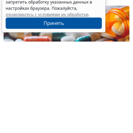
запретить обработку указанных данных в
настройках браузера. Пожалуйста,
ознакомьтесь с условиями их обработки
.
Принять
© mahaviraosa23 / Фотобанк 123RF.com
С 1 декабря в новой редакции начнет действовать
подп. "в" п. 3 Постановления № 1875
. Для
подтверждения осуществления всех стадий
производства на территории ЕАЭС лекарственного
препарата, указанного в
позиции 433
Приложения
№ 2 к Постановлению 1875, необходимо будет