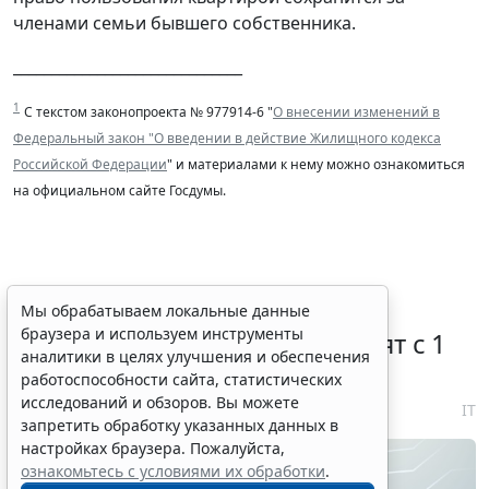
членами семьи бывшего собственника.
______________________________
1
С текстом законопроекта № 977914-6 "
О внесении изменений в
Федеральный закон "О введении в действие Жилищного кодекса
Российской Федерации
" и материалами к нему можно ознакомиться
на официальном сайте Госдумы.
Правовую охрану цифровых
Мы обрабатываем локальные данные
браузера и используем инструменты
технологий в России расширят с 1
аналитики в целях улучшения и обеспечения
января 2027 года
работоспособности сайта, статистических
исследований и обзоров. Вы можете
7 августа 2026 18:04
IT
запретить обработку указанных данных в
настройках браузера. Пожалуйста,
ознакомьтесь с условиями их обработки
.