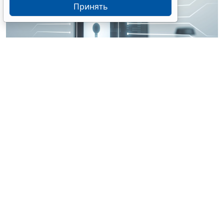
Принять
© perfectpixelshunter / Фотобанк 123RF.com
В качестве изобретения будет охраняться в т. ч.
техническое решение, которое реализуется
посредством устройства (системы устройств),
способного осуществлять автоматизированную
обработку информации на основе алгоритмов, или
техническое решение, относящееся к способу,
осуществляемому с помощью такого устройства
(системы устройств) (
Федеральный закон от 4
августа 2026 г. № 296-ФЗ
).