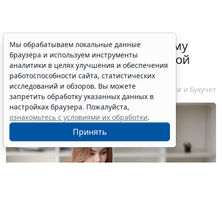
ФНС России рассказала малому
Мы обрабатываем локальные данные
браузера и используем инструменты
бизнесу о порядке упрощенной
аналитики в целях улучшения и обеспечения
ликвидации компании
работоспособности сайта, статистических
исследований и обзоров. Вы можете
7 августа 2026 18:16
Налоги и бухучет
запретить обработку указанных данных в
настройках браузера. Пожалуйста,
ознакомьтесь с условиями их обработки
.
Принять