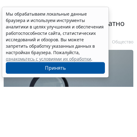
Временное удостоверение
Мы обрабатываем локальные данные
браузера и используем инструменты
личности оформляется бесплатно
аналитики в целях улучшения и обеспечения
при утрате паспорта
работоспособности сайта, статистических
исследований и обзоров. Вы можете
7 августа 2026 17:55
Общество
запретить обработку указанных данных в
настройках браузера. Пожалуйста,
ознакомьтесь с условиями их обработки
.
Принять
© ilixe48 / Фотобанк 123RF.com