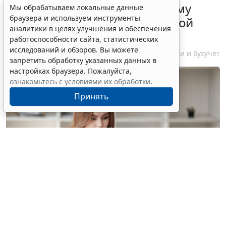
ФНС России рассказала малому
Мы обрабатываем локальные данные
браузера и используем инструменты
бизнесу о порядке упрощенной
аналитики в целях улучшения и обеспечения
ликвидации компании
работоспособности сайта, статистических
исследований и обзоров. Вы можете
7 августа 2026 18:16
Налоги и бухучет
запретить обработку указанных данных в
настройках браузера. Пожалуйста,
ознакомьтесь с условиями их обработки
.
Принять
© treeratw/ Фотобанк 123RF.com