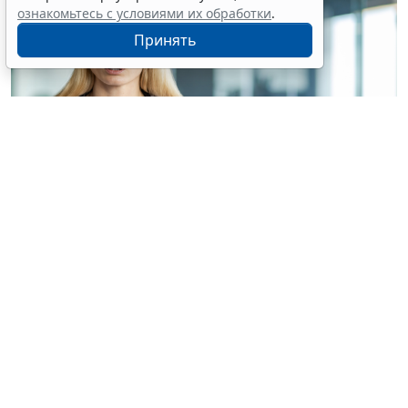
ознакомьтесь с условиями их обработки
.
Принять
© voronaman / Фотобанк 123RF.com
Конституционный Суд РФ отказал интернет-порталу
без статуса СМИ в приеме жалобы на
пункты 6
и
7
части 1 статьи 6
Закона о персональных данных
(ПДн) (
Определение Конституционного Суда РФ от 30
июня 2026 г. № 2029-О
).
Портал публикует материалы по тематике
здравоохранения, в том числе отзывы пациентов,