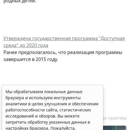
родных детей.
Утверждена государственная программа "Доступная
среда" до 2020 года
Ранее предполагалось, что реализация программы
завершится в 2015 году.
Персональные данные
Мы обрабатываем локальные данные
браузера и используем инструменты
медработника недопустимо
аналитики в целях улучшения и обеспечения
публиковать без его согласия
работоспособности сайта, статистических
исследований и обзоров. Вы можете
7 августа 2026 18:27
Судебная практика
запретить обработку указанных данных в
настройках браузера. Пожалуйста,