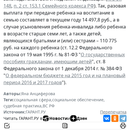
148
,
п. 2 ст. 153.1 Семейного кодекса РФ
). Так, разовая
выплата при передаче ребенка на воспитание в
семью составляет в текущем году 14 497,8 руб., а в
случае усыновления ребенка-инвалида либо ребенка
в возрасте старше семи лет, а также детей,
являющихся братьями и (или) сестрами – 110 775
руб. на каждого ребенка (ст. 12.2 Федерального
закона от 19 мая 1995 г. № 81-ФЗ "
О государственных
пособиях гражданам, имеющим детей
", ст. 8
Федерального закона от 1 декабря 2014 г. № 384-ФЗ
"
О федеральном бюджете на 2015 год и на плановый
период 2016 и 2017 годов
").
Авторы:
Яна Анциферова
Теги:
социальная сфера
,
социальное обеспечение
,
судебная практика
,
ВС РФ
Источник:
ГАРАНТ.РУ
Перепечатка
Читать ГАРАНТ.РУ в
Новости
и
Дзен