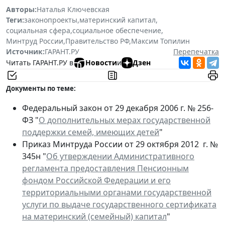
Авторы:
Наталья Ключевская
Теги:
законопроекты
,
материнский капитал
,
социальная сфера
,
социальное обеспечение
,
Минтруд России
,
Правительство РФ
,
Максим Топилин
Источник:
ГАРАНТ.РУ
Перепечатка
Читать ГАРАНТ.РУ в
Новости
и
Дзен
Документы по теме:
Федеральный закон от 29 декабря 2006 г. № 256-
ФЗ "
О дополнительных мерах государственной
поддержки семей, имеющих детей
"
Приказ Минтруда России от 29 октября 2012 г. №
345н "
Об утверждении Административного
регламента предоставления Пенсионным
фондом Российской Федерации и его
территориальными органами государственной
услуги по выдаче государственного сертификата
на материнский (семейный) капитал
"