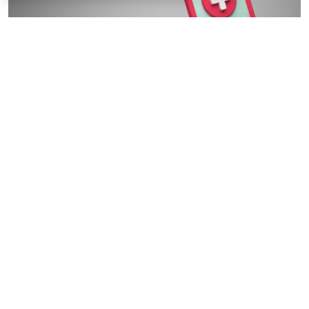
© wellyans / Фотобанк 123RF.com
Установлен порядок включения частных
медорганизаций в реестр организаций системы ОМС
(для работы в системе в 2027 году): для включения в
реестр такая медорганизация должна до 1 сентября
2026 года направить уведомление (о включении ее в
реестр) в ТФОМС того региона, где она намерена
осуществлять деятельность в сфере ОМС.
Уведомление подается по форме и в порядке,
которые установлены
Правилами
ОМС для
муниципальных и госучреждений здравоохранения