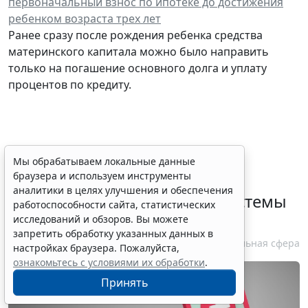
первоначальный взнос по ипотеке до достижения
ребенком возраста трех лет
Ранее сразу после рождения ребенка средства
материнского капитала можно было направить
только на погашение основного долга и уплату
процентов по кредиту.
Определены особенности
Мы обрабатываем локальные данные
браузера и используем инструменты
включения частных
аналитики в целях улучшения и обеспечения
медорганизаций в реестр системы
работоспособности сайта, статистических
ОМС
исследований и обзоров. Вы можете
запретить обработку указанных данных в
7 августа 2026 13:19
Социальная сфера
настройках браузера. Пожалуйста,
ознакомьтесь с условиями их обработки
.
Принять