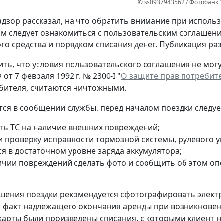
© ss0937943562 / Фотобанк 
дзор рассказал, на что обратить внимание при использ
м следует ознакомиться с пользовательским соглашени
го средства и порядком списания денег. Публикация р
ть, что условия пользовательского соглашения не могу
от 7 февраля 1992 г. № 2300-I "
О защите прав потребит
бителя, считаются ничтожными.
тся в сообщении службы, перед началом поездки следуе
ть ТС на наличие внешних повреждений;
и проверку исправности тормозной системы, рулевого у
ся в достаточном уровне заряда аккумулятора;
ичии повреждений сделать фото и сообщить об этом оп
шения поездки рекомендуется сфотографировать электро
 факт надлежащего окончания аренды при возникновении
карты были произведены списания, с которыми клиент н