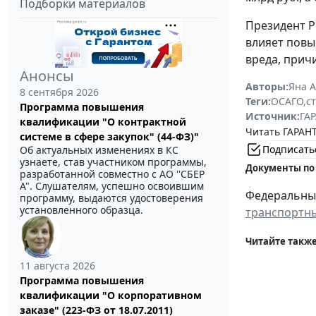
Подборки материалов
Президент 
влияет повы
вреда, причи
Анонсы
Авторы:
Яна 
8 сентября 2026
Теги:
ОСАГО
,
с
Программа повышения
Источник:
ГАР
квалификации "О контрактной
Читать ГАРАНТ
системе в сфере закупок" (44-ФЗ)"
Подписать
Об актуальных изменениях в КС
узнаете, став участником программы,
Документы по
разработанной совместно с АО ''СБЕР
А". Слушателям, успешно освоившим
Федеральный 
программу, выдаются удостоверения
установленного образца.
транспортны
Читайте также
11 августа 2026
Программа повышения
квалификации "О корпоративном
заказе" (223-ФЗ от 18.07.2011)