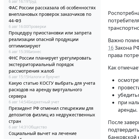
6 авг 16:19
Труд
ФАС России рассказала об особенностях
Роспотребна
внеплановых проверок заказчиков по
потребителя
44-ФЗ
6 авг 16:00
Проверки
транспортно
Процедуру приостановки или запрета
реализации опасной продукции
Важно помни
оптимизируют
16
Закона РФ 
6 авг 15:39
Бизнес
права потре
ФНС России планирует урегулировать
экстерриториальный порядок
Как отмечае
рассмотрения жалоб
6 авг 15:15
Налоги и бухучет
осмотре
Какую статью КОСГУ выбрать для учета
провест
расходов на аренду виртуального
убедить
сервера
при нал
6 авг 14:54
Бюджетный учет
Президент РФ отменил спецрежим для
аренды.
депозитов физлиц из недружественных
стран
После завер
6 авг 14:31
Общество
подтвердить
Социальный вычет на лечение
банковской 