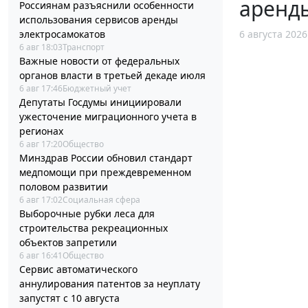
аренд
Россиянам разъяснили особенности
использования сервисов аренды
6 августа 2026
электросамокатов
6 авг 18:03
Транспорт
Важные новости от федеральных
органов власти в третьей декаде июля
6 авг 17:46
Бюджетный учет
Депутаты Госдумы инициировали
ужесточение миграционного учета в
регионах
6 авг 17:20
Общество
Минздрав России обновил стандарт
медпомощи при преждевременном
половом развитии
6 авг 17:02
Социальная сфера
Выборочные рубки леса для
строительства рекреационных
объектов запретили
6 авг 16:41
Общество
Сервис автоматического
аннулирования патентов за неуплату
запустят с 10 августа