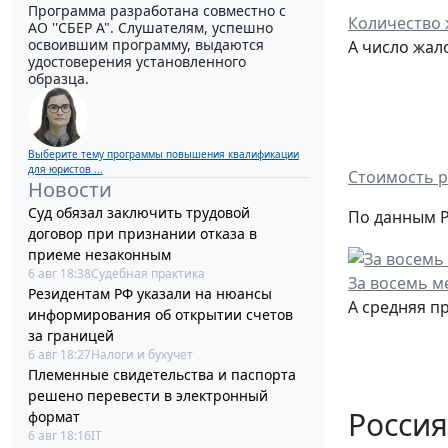
Программа разработана совместно с
Количество 
АО ''СБЕР А". Слушателям, успешно
освоившим программу, выдаются
А число жал
удостоверения установленного
образца.
Выберите тему программы повышения квалификации
для юристов ...
Стоимость р
Новости
Суд обязал заключить трудовой
По данным Р
договор при признании отказа в
приеме незаконным
6 авг 18:38
Судебная практика
За восемь м
Резидентам РФ указали на нюансы
А средняя п
информирования об открытии счетов
за границей
6 авг 18:27
Налоги и бухучет
Племенные свидетельства и паспорта
решено перевести в электронный
Россия
формат
6 авг 18:16
IT