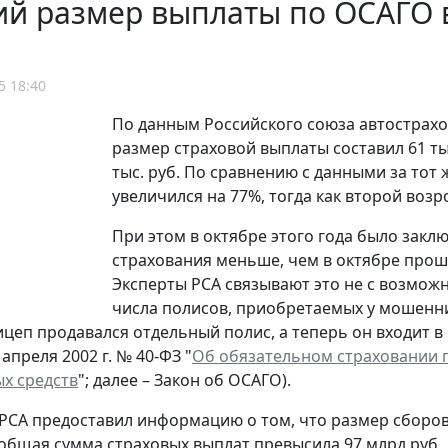
й размер выплаты по ОСАГО в
5 18:40
По данным Российского союза автострахов
размер страховой выплаты составил 61 тыс
тыс. руб. По сравнению с данными за тот
увеличился на 77%, тогда как второй возр
При этом в октябре этого года было закл
страхования меньше, чем в октябре прошл
Эксперты РСА связывают это не с возмо
числа полисов, приобретаемых у мошенни
цеп продавался отдельный полис, а теперь он входит в 
 апреля 2002 г. № 40-ФЗ "
Об обязательном страховании 
х средств
"; далее – Закон об ОСАГО).
 РСА предоставил информацию о том, что размер сборов 
а общая сумма страховых выплат превысила 97 млрд руб.