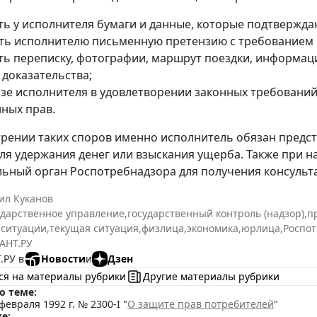
ть у исполнителя бумаги и данные, которые подтвержд
ть исполнителю письменную претензию с требованием 
ть переписку, фотографии, маршрут поездки, информац
 доказательства;
азе исполнителя в удовлетворении законных требований
ных прав.
рении таких споров именно исполнитель обязан предс
ля удержания денег или взыскания ущерба. Также при 
ьный орган Роспотребнадзора для получения консульт
ил Куканов
ударственное управление
,
государственный контроль (надзор)
,
п
 ситуации
,
текущая ситуация
,
физлица
,
экономика
,
юрлица
,
Роспо
АНТ.РУ
.РУ в
Новости
и
Дзен
ся на материалы рубрики
Другие материалы рубрики
о теме:
февраля 1992 г. № 2300-I "
О защите прав потребителей
"
е: