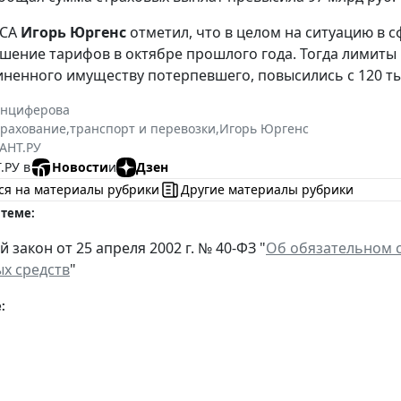
РСА
Игорь Юргенс
отметил, что в целом на ситуацию в 
шение тарифов в октябре прошлого года. Тогда лимиты
ненного имуществу потерпевшего, повысились с 120 тыс.
Анциферова
трахование
,
транспорт и перевозки
,
Игорь Юргенс
АНТ.РУ
.РУ в
Новости
и
Дзен
ся на материалы рубрики
Другие материалы рубрики
 теме:
закон от 25 апреля 2002 г. № 40-ФЗ "
Об обязательном с
х средств
"
: