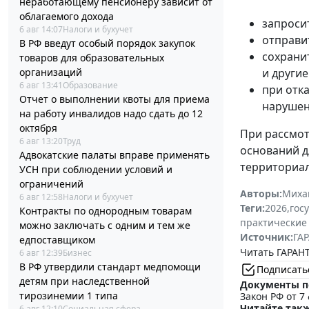
неработающему пенсионеру зависит от
облагаемого дохода
запроси
6 авг 14:07
Налоги и бухучет
отправи
В РФ введут особый порядок закупок
сохрани
товаров для образовательных
и другие
организаций
6 авг 13:41
Образование
при отк
Отчет о выполнении квоты для приема
нарушен
на работу инвалидов надо сдать до 12
октября
При рассмот
6 авг 13:20
Труд
оснований д
Адвокатские палаты вправе применять
территориал
УСН при соблюдении условий и
ограничений
Авторы:
Миха
6 авг 12:58
Налоги и бухучет
Теги:
2026
,
гос
Контракты по однородным товарам
практические
можно заключать с одним и тем же
Источник:
ГАР
едпоставщиком
Читать ГАРАНТ
6 авг 12:39
Бизнес
В РФ утвердили стандарт медпомощи
Подписать
детям при наследственной
Документы п
тирозинемии 1 типа
Закон РФ от 7 
Читайте такж
6 авг 12:10
Социальная сфера