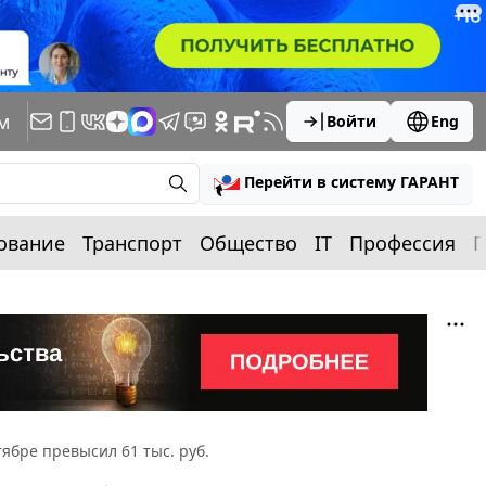
м
Войти
Eng
Перейти в систему ГАРАНТ
ование
Транспорт
Общество
IT
Профессия
П
ябре превысил 61 тыс. руб.