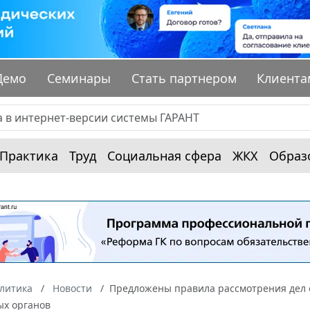
Демо
Семинары
Стать партнером
Клиента
Практика
Труд
Социальная сфера
ЖКХ
Образ
алитика
Новости
Предложены правила рассмотрения дел 
х органов