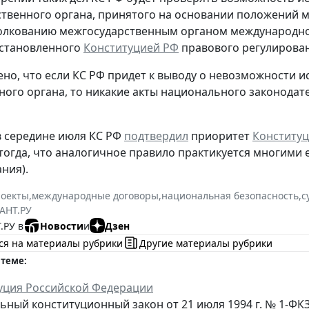
твенного органа, принятого на основании положений 
олкованию межгосударственным органом международног
установленного
Конституцией РФ
правового регулирован
но, что если КС РФ придет к выводу о невозможности 
ого органа, то никакие акты национального законодат
 середине июля КС РФ
подтвердил
приоритет
Конститу
тогда, что аналогичное правило практикуется многими 
ния).
роекты
,
международные договоры
,
национальная безопасность
,
с
АНТ.РУ
.РУ в
Новости
и
Дзен
ся на материалы рубрики
Другие материалы рубрики
 теме:
уция Российской Федерации
ьный конституционный закон от 21 июля 1994 г. № 1-ФКЗ