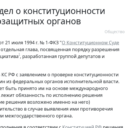
дел о конституционности
озащитных органов
Общество
 21 июля 1994 г. № 1-ФКЗ "
О Конституционном Суде
 отдельная глава, посвященная порядку разрешения
1
ициатива
, разработанная группой депутатов и
 КС РФ с заявлением о проверке конституционности
дин из федеральных органов исполнительной власти.
ет быть принято им на основе международного
м лежит обязанность по исполнению решения
ие решения возложено именно на него)
вительство в случае выявления ими противоречия
и межгосударственного органа.
сполнения в соответствии с
Конституцией РФ
решения