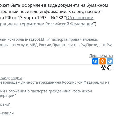
ожет быть оформлен в виде документа на бумажном
ектронный носитель информации. К слову, паспорт
 РФ от 13 марта 1997 г. № 232 "
Об основном
ерации на территории Российской Федерации
").
ный контроль (надзор)
,
ЕПГУ
,
паспорта
,
права человека
,
онные госуслуги
,
МВД России
,
Правительство РФ
,
Президент РФ
,
Перепечатка
й Федерации
"
товеряющем личность гражданина Российской Федерации на
ии Положения о паспорте гражданина Российской
едерации
"
истии"
бновили