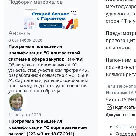
Подборки материалов
межгосударс
уделено ист
строя РФ и 
Анонсы
Предусмотре
8 сентября 2026
правозащитн
Программа повышения
не должны.
квалификации "О контрактной
системе в сфере закупок" (44-ФЗ)"
Напомним, в
Об актуальных изменениях в КС
подчеркнул 
узнаете, став участником программы,
Великобрита
разработанной совместно с АО ''СБЕР
А". Слушателям, успешно освоившим
программу, выдаются удостоверения
Теги:
законоп
установленного образца.
Источник:
ГАР
Читать ГАРАНТ
Подписать
11 августа 2026
Документы по
Программа повышения
Констит
квалификации "О корпоративном
Федерал
заказе" (223-ФЗ от 18.07.2011)