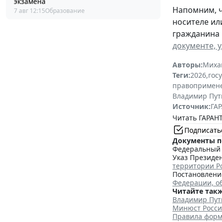
экзамена
Напомним, ч
7 авг 12:15
Образование
носителе ил
гражданина 
документе, 
Авторы:
Миха
Теги:
2026
,
гос
правопримен
Владимир Пут
Источник:
ГАР
Читать ГАРАНТ
Подписать
Документы п
Федеральный з
Указ Президен
территории Р
Постановление
Федерации, о
Читайте такж
Владимир Пут
Минюст Росси
Правила форм