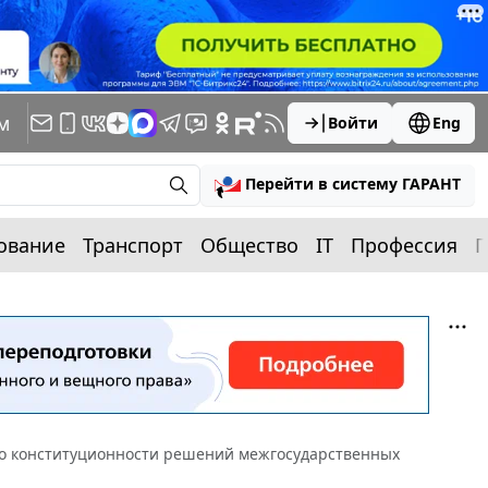
м
Войти
Eng
Перейти в систему ГАРАНТ
ование
Транспорт
Общество
IT
Профессия
П
о конституционности решений межгосударственных