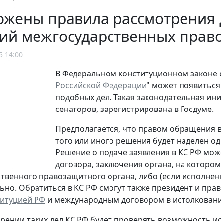
жены правила рассмотрения 
ий межгосударственных прав
5 14:00
В Федеральном конституционном законе от
Российской Федерации
" может появиться
подобных дел. Такая законодательная ин
сенаторов, зарегистрирована в Госдуме.
Предполагается, что правом обращения в
того или иного решения будет наделен о
Решение о подаче заявления в КС РФ мож
договора, заключения органа, на которо
твенного правозащитного органа, либо (если исполнен
ьно. Обратиться в КС РФ смогут также президент и пра
итуцией РФ
и международным договором в истолковани
рении таких дел КС РФ будет проверять возможность и