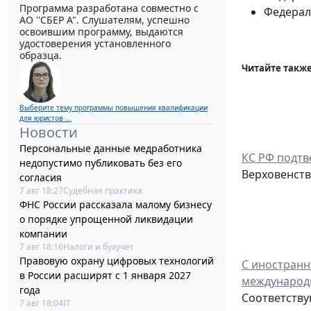
Программа разработана совместно с
Федераль
АО ''СБЕР А". Слушателям, успешно
освоившим программу, выдаются
удостоверения установленного
образца.
Читайте также
Выберите тему программы повышения квалификации
для юристов ...
Новости
Персональные данные медработника
КС РФ подтв
недопустимо публиковать без его
Верховенств
согласия
7 авг 18:27
Судебная практика
ФНС России рассказала малому бизнесу
о порядке упрощенной ликвидации
компании
7 авг 18:16
Налоги и бухучет
Правовую охрану цифровых технологий
С иностранн
в России расширят с 1 января 2027
международ
года
Соответству
7 авг 18:04
IT