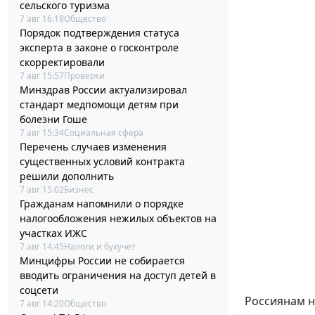
сельского туризма
7 авг 16:18
Общество
Порядок подтверждения статуса
эксперта в законе о госконтроле
скорректировали
7 авг 15:57
Проверки
Минздрав России актуализировал
стандарт медпомощи детям при
болезни Гоше
7 авг 15:34
Социальная сфера
Перечень случаев изменения
существенных условий контракта
решили дополнить
7 авг 15:02
Бизнес
Гражданам напомнили о порядке
налогообложения нежилых объектов на
участках ИЖС
7 авг 14:45
Налоги и бухучет
Минцифры России не собирается
вводить ограничения на доступ детей в
соцсети
Россиянам н
7 авг 14:20
Общество