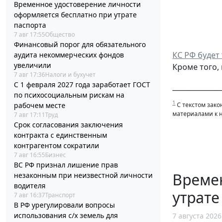
Временное удостоверение личности
оформляется бесплатно при утрате
паспорта
7 авг 17:55
Общество
Финансовый порог для обязательного
КС РФ будет
аудита некоммерческих фондов
увеличили
Кроме того,
7 авг 17:36
Налоги и бухучет
С 1 февраля 2027 года заработает ГОСТ
______________
по психосоциальным рискам на
1
рабочем месте
С текстом зако
материалами к 
7 авг 17:11
Труд
Срок согласования заключения
контракта с единственным
контрагентом сократили
7 авг 16:55
Бизнес
ВС РФ признал лишение прав
Време
незаконным при неизвестной личности
водителя
утрате
7 авг 16:37
Транспорт
В РФ урегулировали вопросы
использования с/х земель для
7 августа 2026