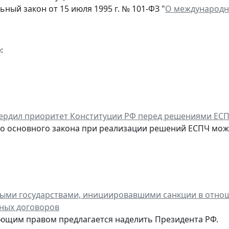
ный закон от 15 июля 1995 г. № 101-ФЗ "
О международн
:
ердил приоритет Конституции РФ перед решениями ЕС
о основного закона при реализации решений ЕСПЧ мож
ыми государствами, инициировавшими санкции в отнош
ных договоров
ющим правом предлагается наделить Президента РФ.