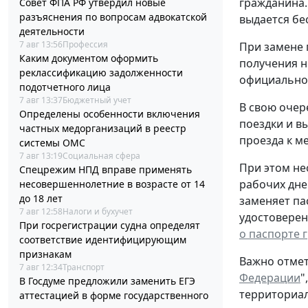
гражданина.
Совет ФПА РФ утвердил новые
разъяснения по вопросам адвокатской
выдается бе
деятельности
7 авг 13:56
Профессия
При замене 
Каким документом оформить
получения н
реклассификацию задолженности
официальном
подотчетного лица
7 авг 13:37
Бюджетный учет
В свою очер
Определены особенности включения
поездки и в
частных медорганизаций в реестр
проезда к ме
системы ОМС
7 авг 13:19
Социальная сфера
При этом не
Спецрежим НПД вправе применять
рабочих дне
несовершеннолетние в возрасте от 14
до 18 лет
заменяет па
7 авг 12:58
Налоги и бухучет
удостоверен
При госрегистрации судна определят
о паспорте 
соответствие идентифицирующим
признакам
Важно отмет
7 авг 12:34
Транспорт
Федерации
"
В Госдуме предложили заменить ЕГЭ
территориал
аттестацией в форме государственного