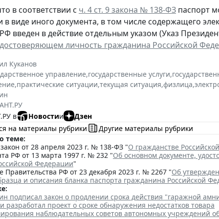
то в соответствии с
ч. 4 ст. 9 закона № 138-ФЗ
паспорт м
и в виде иного документа, в том числе содержащего эл
РФ введен в действие отдельным указом (Указ Президента
удостоверяющем личность гражданина Российской Фед
ил Куканов
ударственное управление
,
государственные услуги
,
государствен
ение
,
практические ситуации
,
текущая ситуация
,
физлица
,
электр
ин
АНТ.РУ
.РУ в
Новости
и
Дзен
ся на материалы рубрики
Другие материалы рубрики
о теме:
акон от 28 апреля 2023 г. № 138-ФЗ "
О гражданстве Российско
та РФ от 13 марта 1997 г. № 232 "
Об основном документе, удос
оссийской Федерации
"
 Правительства РФ от 23 декабря 2023 г. № 2267 "
Об утвержден
бразца и описания бланка паспорта гражданина Российской Ф
е:
ин подписал закон о продлении срока действия "гаражной амн
и разработал проект о сроке обнаружения недостатков товара
ирования наблюдательных советов автономных учреждений о