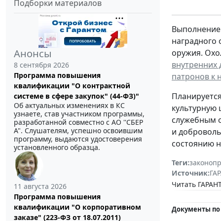
Подборки материалов
Выполнение
наградного 
Анонсы
оружия. Охо
внутренних 
8 сентября 2026
Программа повышения
патронов к 
квалификации "О контрактной
Планируется
системе в сфере закупок" (44-ФЗ)"
Об актуальных изменениях в КС
культурную 
узнаете, став участником программы,
служебным о
разработанной совместно с АО ''СБЕР
А". Слушателям, успешно освоившим
и доброволь
программу, выдаются удостоверения
состоянию на
установленного образца.
Теги:
законоп
Источник:
ГАР
Читать ГАРАНТ
11 августа 2026
Программа повышения
квалификации "О корпоративном
Документы по
заказе" (223-ФЗ от 18.07.2011)