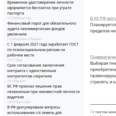
Временное удостоверение личности
оформляется бесплатно при утрате
паспорта
В УК РФ мог
17:55
Общество
Финансовый порог для обязательного
Планируется
аудита некоммерческих фондов
пределов н
увеличили
17:36
Налоги и бухучет
С 1 февраля 2027 года заработает ГОСТ
по психосоциальным рискам на
рабочем месте
Пневматичес
17:11
Труд
Выбирая пне
Срок согласования заключения
приобретени
контракта с единственным
правонаруше
контрагентом сократили
16:55
Бизнес
стрелять и 
ВС РФ признал лишение прав
незаконным при неизвестной личности
водителя
16:37
Транспорт
______________
В РФ урегулировали вопросы
1
С текстом зако
использования с/х земель для