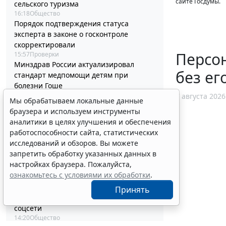
сайте Госдумы.
сельского туризма
16:18
Общество
Порядок подтверждения статуса
эксперта в законе о госконтроле
скорректировали
Персо
15:57
Проверки
Минздрав России актуализировал
без ег
стандарт медпомощи детям при
болезни Гоше
15:34
Социальная сфера
7 августа 2026
Мы обрабатываем локальные данные
Перечень случаев изменения
браузера и используем инструменты
существенных условий контракта
аналитики в целях улучшения и обеспечения
решили дополнить
работоспособности сайта, статистических
15:02
Бизнес
исследований и обзоров. Вы можете
Гражданам напомнили о порядке
запретить обработку указанных данных в
налогообложения нежилых объектов на
настройках браузера. Пожалуйста,
участках ИЖС
ознакомьтесь с условиями их обработки
.
14:45
Налоги и бухучет
Минцифры России не собирается
Принять
вводить ограничения на доступ детей в
соцсети
14:20
Общество