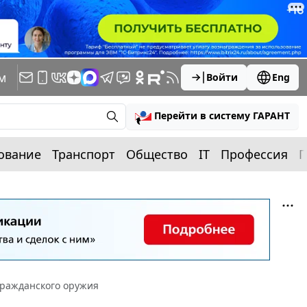
м
Войти
Eng
Перейти в систему ГАРАНТ
ование
Транспорт
Общество
IT
Профессия
П
гражданского оружия