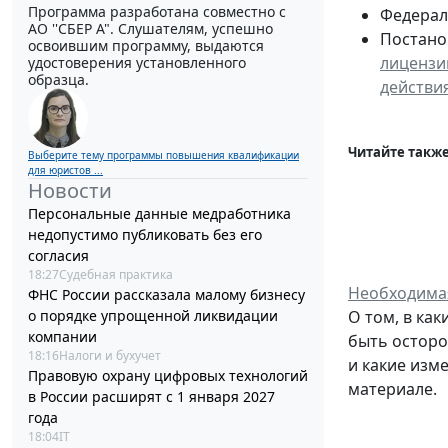
Программа разработана совместно с
Федераль
АО ''СБЕР А". Слушателям, успешно
Постанов
освоившим программу, выдаются
лицензи
удостоверения установленного
образца.
действи
Читайте также
Выберите тему программы повышения квалификации
для юристов ...
Новости
Персональные данные медработника
недопустимо публиковать без его
согласия
18:27
Судебная практика
Необходимая
ФНС России рассказала малому бизнесу
о порядке упрощенной ликвидации
О том, в ка
компании
быть осторо
18:16
Налоги и бухучет
и какие изм
Правовую охрану цифровых технологий
материале.
в России расширят с 1 января 2027
года
18:04
IT