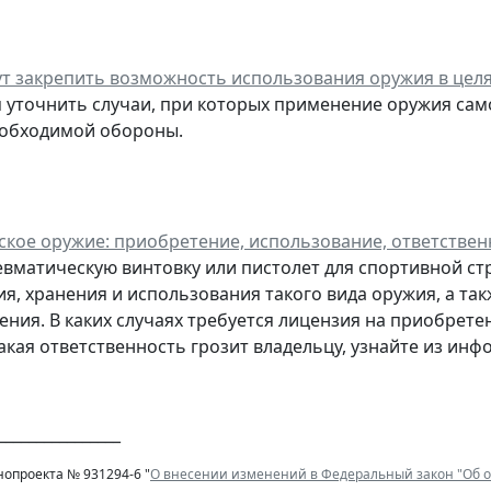
ут закрепить возможность использования оружия в це
 уточнить случаи, при которых применение оружия са
еобходимой обороны.
кое оружие: приобретение, использование, ответствен
вматическую винтовку или пистолет для спортивной стр
я, хранения и использования такого вида оружия, а та
ния. В каких случаях требуется лицензия на приобрете
какая ответственность грозит владельцу, узнайте из инф
________________
нопроекта № 931294-6 "
О внесении изменений в Федеральный закон "Об 