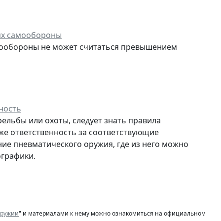
лях самообороны
мообороны не может считаться превышением
ность
ельбы или охоты, следует знать правила
кже ответственность за соответствующие
ние пневматического оружия, где из него можно
ографики.
оружии
" и материалами к нему можно ознакомиться на официальном