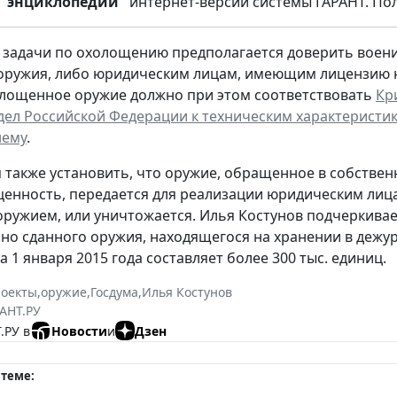
энциклопедии"
интернет-версии системы ГАРАНТ. По
 задачи по охолощению предполагается доверить воен
оружия, либо юридическим лицам, имеющим лицензию на
лощенное оружие должно при этом соответствовать
Кр
дел Российской Федерации к техническим характеристик
нему
.
 также установить, что оружие, обращенное в собствен
ценность, передается для реализации юридическим ли
ружием, или уничтожается. Илья Костунов подчеркивае
но сданного оружия, находящегося на хранении в дежурн
 1 января 2015 года составляет более 300 тыс. единиц.
роекты
,
оружие
,
Госдума
,
Илья Костунов
АНТ.РУ
.РУ в
Новости
и
Дзен
 теме: