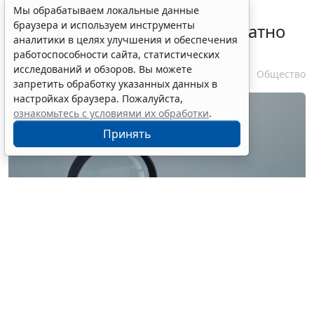
Временное удостоверение
Мы обрабатываем локальные данные
браузера и используем инструменты
личности оформляется бесплатно
аналитики в целях улучшения и обеспечения
при утрате паспорта
работоспособности сайта, статистических
исследований и обзоров. Вы можете
7 августа 2026 17:55
Общество
запретить обработку указанных данных в
настройках браузера. Пожалуйста,
ознакомьтесь с условиями их обработки
.
Принять
© ilixe48 / Фотобанк 123RF.com
Россиянам напомнили, как подтвердить свою