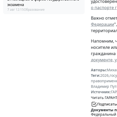
удостоверен
экзамена
о паспорте 
7 авг 12:15
Образование
Важно отмет
Федерации
"
территориал
Напомним, ч
носителе ил
гражданина 
документе, 
Авторы:
Миха
Теги:
2026
,
гос
правопримен
Владимир Пут
Источник:
ГАР
Читать ГАРАНТ
Подписать
Документы п
Федеральный з