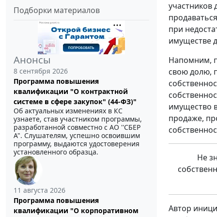
участников 
Подборки материалов
продаваться
при недоста
имуществе д
Анонсы
Напомним, п
8 сентября 2026
свою долю, 
Программа повышения
собственнос
квалификации "О контрактной
собственнос
системе в сфере закупок" (44-ФЗ)"
имущество в
Об актуальных изменениях в КС
продаже, пр
узнаете, став участником программы,
разработанной совместно с АО ''СБЕР
собственнос
А". Слушателям, успешно освоившим
программу, выдаются удостоверения
установленного образца.
Не з
собственн
11 августа 2026
Программа повышения
Автор иници
квалификации "О корпоративном