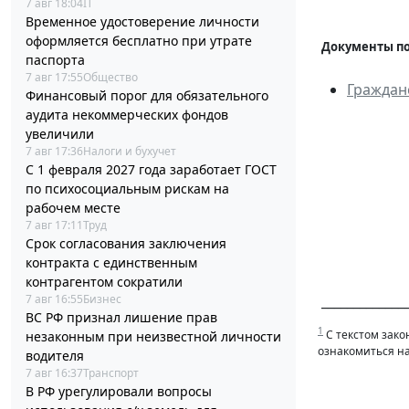
7 авг 18:04
IT
Временное удостоверение личности
оформляется бесплатно при утрате
Документы по
паспорта
7 авг 17:55
Общество
Граждан
Финансовый порог для обязательного
аудита некоммерческих фондов
увеличили
7 авг 17:36
Налоги и бухучет
С 1 февраля 2027 года заработает ГОСТ
по психосоциальным рискам на
рабочем месте
7 авг 17:11
Труд
Срок согласования заключения
контракта с единственным
контрагентом сократили
7 авг 16:55
Бизнес
______________
ВС РФ признал лишение прав
1
С текстом зако
незаконным при неизвестной личности
ознакомиться н
водителя
7 авг 16:37
Транспорт
В РФ урегулировали вопросы