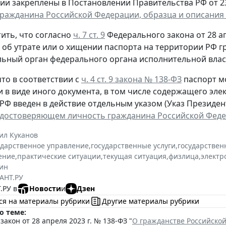
ии закреплены в Постановлении Правительства РФ от 23 
гражданина Российской Федерации, образца и описания
ить, что согласно
ч. 7 ст. 9
Федерального закона от 28 ап
, об утрате или о хищении паспорта на территории РФ 
ьный орган федерального органа исполнительной власт
то в соответствии с
ч. 4 ст. 9 закона № 138-ФЗ
паспорт м
и в виде иного документа, в том числе содержащего эл
РФ введен в действие отдельным указом (Указ Президента
удостоверяющем личность гражданина Российской Фед
ил Куканов
ударственное управление
,
государственные услуги
,
государствен
ение
,
практические ситуации
,
текущая ситуация
,
физлица
,
электр
ин
АНТ.РУ
.РУ в
Новости
и
Дзен
ся на материалы рубрики
Другие материалы рубрики
о теме:
акон от 28 апреля 2023 г. № 138-ФЗ "
О гражданстве Российско