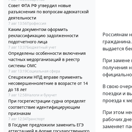
Совет ФПА РФ утвердил новые
разъяснения по вопросам адвокатской
деятельности
7 авг 13:56
Профессия
Каким документом оформить
Россиянам н
реклассификацию задолженности
гражданина.
подотчетного лица
7 авг 13:37
Бюджетный учет
выдается бе
Определены особенности включения
частных медорганизаций в реестр
При замене 
системы ОМС
получения н
7 авг 13:19
Социальная сфера
официальном
Спецрежим НПД вправе применять
несовершеннолетние в возрасте от 14
В свою очер
до 18 лет
поездки и в
7 авг 12:58
Налоги и бухучет
проезда к ме
При госрегистрации судна определят
соответствие идентифицирующим
При этом не
признакам
рабочих дне
7 авг 12:34
Транспорт
В Госдуме предложили заменить ЕГЭ
заменяет па
аттестацией в форме государственного