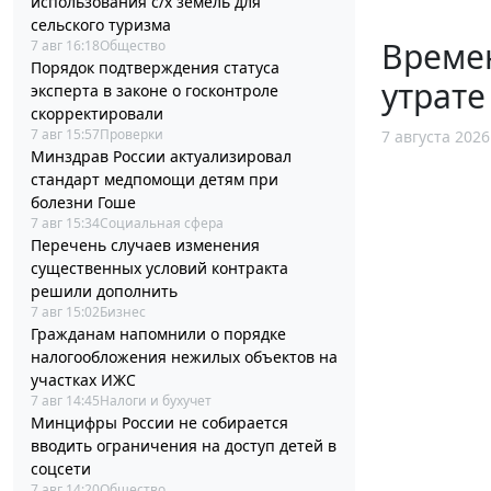
использования с/х земель для
сельского туризма
Време
7 авг 16:18
Общество
Порядок подтверждения статуса
утрате
эксперта в законе о госконтроле
скорректировали
7 авг 15:57
Проверки
7 августа 2026
Минздрав России актуализировал
стандарт медпомощи детям при
болезни Гоше
7 авг 15:34
Социальная сфера
Перечень случаев изменения
существенных условий контракта
решили дополнить
7 авг 15:02
Бизнес
Гражданам напомнили о порядке
налогообложения нежилых объектов на
участках ИЖС
7 авг 14:45
Налоги и бухучет
Минцифры России не собирается
вводить ограничения на доступ детей в
соцсети
7 авг 14:20
Общество