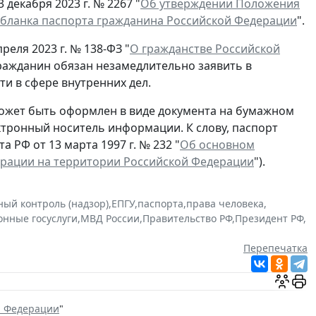
декабря 2023 г. № 2267 "
Об утверждении Положения
 бланка паспорта гражданина Российской Федерации
".
реля 2023 г. № 138-ФЗ "
О гражданстве Российской
гражданин обязан незамедлительно заявить в
и в сфере внутренних дел.
ожет быть оформлен в виде документа на бумажном
ектронный носитель информации. К слову, паспорт
 РФ от 13 марта 1997 г. № 232 "
Об основном
ерации на территории Российской Федерации
").
ный контроль (надзор)
,
ЕПГУ
,
паспорта
,
права человека
,
онные госуслуги
,
МВД России
,
Правительство РФ
,
Президент РФ
,
Перепечатка
й Федерации
"