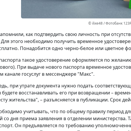
© ilixe48 / Фотобанк 123
апомнили, как подтвердить свою личность при отсутст
 Для этого необходимо получить временное удостовере
сплатно. Понадобится одно черно-белое или цветное фот
паспорта такое удостоверение оформляется по желанию 
ового). При выдаче нового паспорта временное удостов
 канале госуслуг в мессенджере "Макс".
едь, при утрате документа нужно подать соответствующ
ы будете восстанавливать его при возвращении – време
сту жительства", – разъясняется в публикации. Срок дей
обходимо учитывать, что по общему правилу период д
й со дня приема заявления в отделении министерства. 
спорт. Он предъявляется по требованию уполномоченн