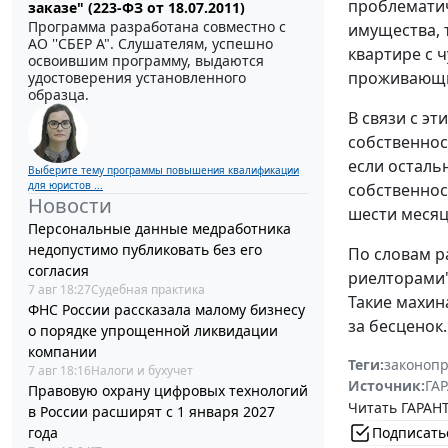
проблематич
заказе" (223-ФЗ от 18.07.2011)
Программа разработана совместно с
имущества, 
АО ''СБЕР А". Слушателям, успешно
квартире с 
освоившим программу, выдаются
проживающие
удостоверения установленного
образца.
В связи с э
собственнос
если осталь
Выберите тему программы повышения квалификации
для юристов ...
собственнос
Новости
шести месяц
Персональные данные медработника
недопустимо публиковать без его
По словам р
согласия
риелторами"
7 авг 18:27
Судебная практика
Такие махин
ФНС России рассказала малому бизнесу
за бесценок.
о порядке упрощенной ликвидации
компании
Теги:
законоп
7 авг 18:16
Налоги и бухучет
Источник:
ГАР
Правовую охрану цифровых технологий
Читать ГАРАНТ
в России расширят с 1 января 2027
года
Подписать