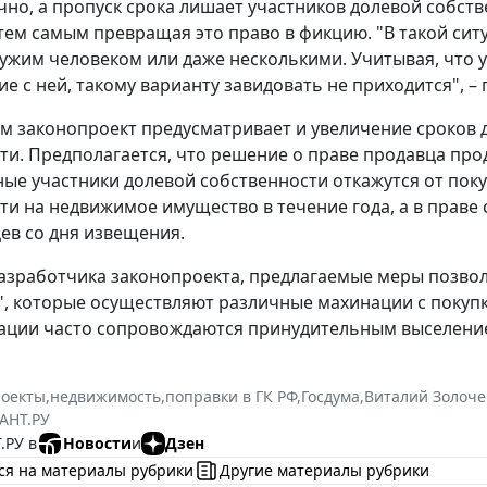
но, а пропуск срока лишает участников долевой собст
тем самым превращая это право в фикцию. "В такой сит
чужим человеком или даже несколькими. Учитывая, что у
 с ней, такому варианту завидовать не приходится", – 
тим законопроект предусматривает и увеличение сроков
ти. Предполагается, что решение о праве продавца пр
ные участники долевой собственности откажутся от пок
ти на недвижимое имущество в течение года, а в праве
ев со дня извещения.
азработчика законопроекта, предлагаемые меры позво
, которые осуществляют различные махинации с покупк
ации часто сопровождаются принудительным выселение
роекты
,
недвижимость
,
поправки в ГК РФ
,
Госдума
,
Виталий Золоче
АНТ.РУ
.РУ в
Новости
и
Дзен
ся на материалы рубрики
Другие материалы рубрики