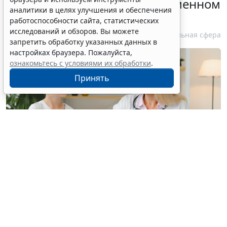
медпомощи при преждевременном
аналитики в целях улучшения и обеспечения
половом развитии
работоспособности сайта, статистических
исследований и обзоров. Вы можете
6 августа 2026 17:02
Социальная сфера
запретить обработку указанных данных в
настройках браузера. Пожалуйста,
ознакомьтесь с условиями их обработки
.
Принять
© hryshchyshen / Фотобанк 123RF.com
Минздрав России утвердил новый "детский"
стандарт медпомощи при преждевременном
половом развитии взамен аналогичного от 2022