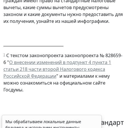
граждан имеют право на стандартные налоговые
вычеты, какие суммы вычетов предусмотрены
законом и какие документы нужно предоставить для
их получения, узнайте из нашей инфографики.
______________________________
С текстом законопроекта законопроекта № 828659-
1
6 "
О внесении изменений в подпункт 4 пункта 1
статьи 218 части второй Налогового кодекса
Российской Федерации
" и материалами к нему
можно ознакомиться на официальном сайте
Госдумы.
Минздрав России обновил стандарт
Мы обрабатываем локальные данные
браузера и используем инструменты