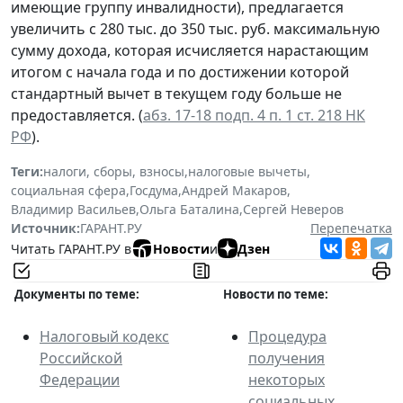
имеющие группу инвалидности), предлагается
увеличить с 280 тыс. до 350 тыс. руб. максимальную
сумму дохода, которая исчисляется нарастающим
итогом с начала года и по достижении которой
стандартный вычет в текущем году больше не
предоставляется. (
абз. 17-18 подп. 4 п. 1 ст. 218 НК
РФ
).
Теги:
налоги, сборы, взносы
,
налоговые вычеты
,
социальная сфера
,
Госдума
,
Андрей Макаров
,
Владимир Васильев
,
Ольга Баталина
,
Сергей Неверов
Источник:
ГАРАНТ.РУ
Перепечатка
Читать ГАРАНТ.РУ в
Новости
и
Дзен
Документы по теме:
Новости по теме:
Налоговый кодекс
Процедура
Российской
получения
Федерации
некоторых
социальных