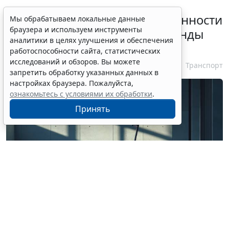
Россиянам разъяснили особенности
Мы обрабатываем локальные данные
браузера и используем инструменты
использования сервисов аренды
аналитики в целях улучшения и обеспечения
электросамокатов
работоспособности сайта, статистических
исследований и обзоров. Вы можете
6 августа 2026 18:03
Транспорт
запретить обработку указанных данных в
настройках браузера. Пожалуйста,
ознакомьтесь с условиями их обработки
.
Принять
© ss0937943562 / Фотобанк 123RF.com
Роспотребнадзор рассказал, на что обратить