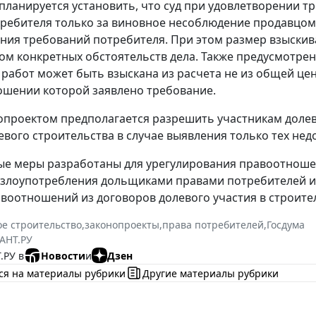
 планируется установить, что суд при удовлетворении 
требителя только за виновное несоблюдение продавцом
ния требований потребителя. При этом размер взыски
том конкретных обстоятельств дела. Также предусмотрен
работ может быть взыскана из расчета не из общей цены
ношении которой заявлено требование.
опроектом предполагается разрешить участникам долев
евого строительства в случае выявления только тех нед
е меры разработаны для урегулирования правоотношен
злоупотребления дольщиками правами потребителей и
воотношений из договоров долевого участия в строите
е строительство
,
законопроекты
,
права потребителей
,
Госдума
АНТ.РУ
.РУ в
Новости
и
Дзен
ся на материалы рубрики
Другие материалы рубрики