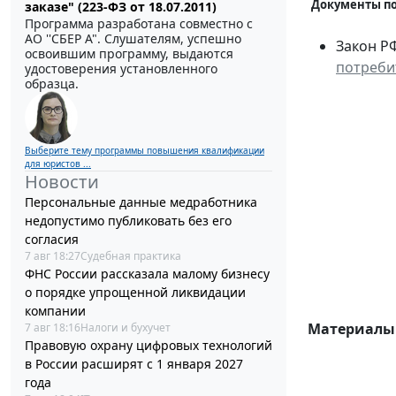
Документы по
заказе" (223-ФЗ от 18.07.2011)
Программа разработана совместно с
АО ''СБЕР А". Слушателям, успешно
Закон РФ
освоившим программу, выдаются
потреби
удостоверения установленного
образца.
Выберите тему программы повышения квалификации
для юристов ...
Новости
Персональные данные медработника
недопустимо публиковать без его
согласия
7 авг 18:27
Судебная практика
ФНС России рассказала малому бизнесу
о порядке упрощенной ликвидации
компании
Материалы 
7 авг 18:16
Налоги и бухучет
Правовую охрану цифровых технологий
в России расширят с 1 января 2027
года