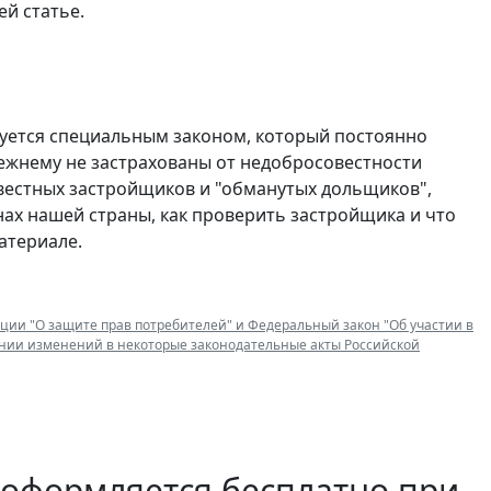
й статье.
руется специальным законом, который постоянно
режнему не застрахованы от недобросовестности
вестных застройщиков и "обманутых дольщиков",
ах нашей страны, как проверить застройщика и что
атериале.
ции "О защите прав потребителей" и Федеральный закон "Об участии в
ении изменений в некоторые законодательные акты Российской
 оформляется бесплатно при