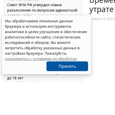
Совет ФПА РФ утвердил новые
утрате
разъяснения по вопросам адвокатской
деятельности
7 августа 2026
7 авг 13:56
Профессия
Мы обрабатываем локальные данные
Каким документом оформить
браузера и используем инструменты
реклассификацию задолженности
аналитики в целях улучшения и обеспечения
подотчетного лица
работоспособности сайта, статистических
7 авг 13:37
Бюджетный учет
исследований и обзоров. Вы можете
Определены особенности включения
запретить обработку указанных данных в
частных медорганизаций в реестр
настройках браузера. Пожалуйста,
системы ОМС
ознакомьтесь с условиями их обработки
.
7 авг 13:19
Социальная сфера
Принять
Спецрежим НПД вправе применять
несовершеннолетние в возрасте от 14
до 18 лет
7 авг 12:58
Налоги и бухучет
При госрегистрации судна определят
соответствие идентифицирующим
признакам
7 авг 12:34
Транспорт
В Госдуме предложили заменить ЕГЭ
аттестацией в форме государственного