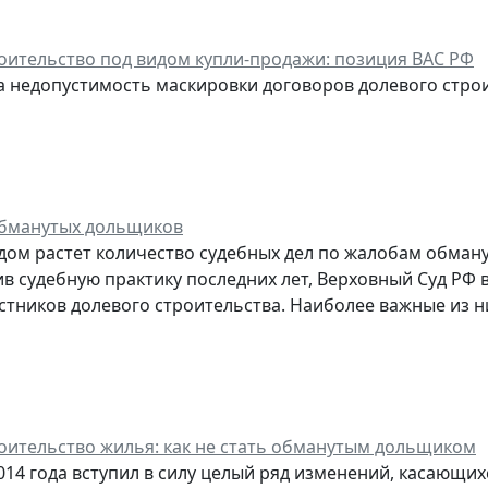
оительство под видом купли-продажи: позиция ВАС РФ
на недопустимость маскировки договоров долевого строи
обманутых дольщиков
дом растет количество судебных дел по жалобам обману
в судебную практику последних лет, Верховный Суд РФ
стников долевого строительства. Наиболее важные из н
оительство жилья: как не стать обманутым дольщиком
2014 года вступил в силу целый ряд изменений, касающи