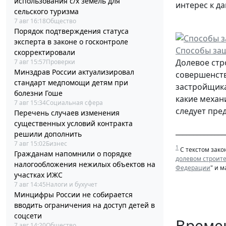
использования с/х земель для
интерес к д
сельского туризма
7 авг 16:18
Общество
Порядок подтверждения статуса
эксперта в законе о госконтроле
Cпособы защ
скорректировали
Долевое стр
7 авг 15:57
Проверки
Минздрав России актуализировал
совершенств
стандарт медпомощи детям при
застройщика
болезни Гоше
какие механ
7 авг 15:34
Социальная сфера
следует пре
Перечень случаев изменения
существенных условий контракта
______________
решили дополнить
7 авг 15:02
Бизнес
1
С текстом зако
Гражданам напомнили о порядке
долевом строит
налогообложения нежилых объектов на
Федерации
" и 
участках ИЖС
7 авг 14:45
Налоги и бухучет
Минцифры России не собирается
вводить ограничения на доступ детей в
соцсети
Време
7 авг 14:20
Общество