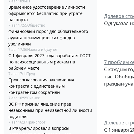
7 авг 18:04
IT
Временное удостоверение личности
оформляется бесплатно при утрате
Долевое стр
паспорта
Суд указал 
7 авг 17:55
Общество
Финансовый порог для обязательного
аудита некоммерческих фондов
увеличили
7 авг 17:36
Налоги и бухучет
С 1 февраля 2027 года заработает ГОСТ
по психосоциальным рискам на
7 проблем 
рабочем месте
С каждым го
7 авг 17:11
Труд
тыс. Обобщи
Срок согласования заключения
граждан-уча
контракта с единственным
контрагентом сократили
7 авг 16:55
Бизнес
ВС РФ признал лишение прав
незаконным при неизвестной личности
водителя
Долевое стр
7 авг 16:37
Транспорт
В РФ урегулировали вопросы
С 1 января 