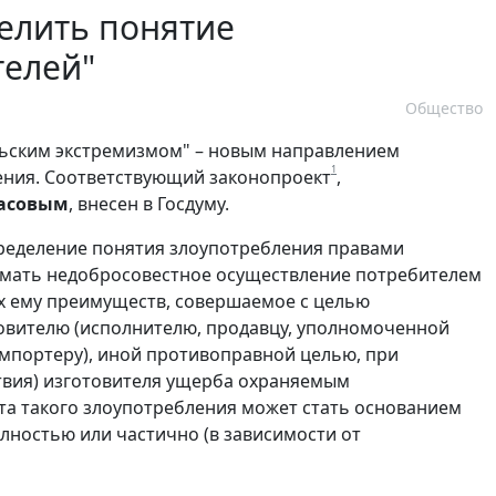
елить понятие
телей"
Общество
ьским экстремизмом" – новым направлением
1
ения. Соответствующий законопроект
,
асовым
, внесен в Госдуму.
пределение понятия злоупотребления правами
имать недобросовестное осуществление потребителем
х ему преимуществ, совершаемое с целью
овителю (исполнителю, продавцу, уполномоченной
мпортеру), иной противоправной целью, при
твия) изготовителя ущерба охраняемым
та такого злоупотребления может стать основанием
лностью или частично (в зависимости от