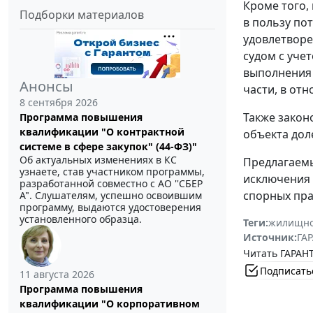
Кроме того,
Подборки материалов
в пользу по
удовлетворе
судом с уче
выполнения 
Анонсы
части, в от
8 сентября 2026
Также закон
Программа повышения
квалификации "О контрактной
объекта дол
системе в сфере закупок" (44-ФЗ)"
Об актуальных изменениях в КС
Предлагаемы
узнаете, став участником программы,
исключения 
разработанной совместно с АО ''СБЕР
спорных пра
А". Слушателям, успешно освоившим
программу, выдаются удостоверения
установленного образца.
Теги:
жилищно
Источник:
ГАР
Читать ГАРАНТ
Подписать
11 августа 2026
Программа повышения
квалификации "О корпоративном