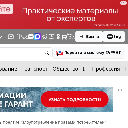
м
Войти
Eng
Перейти в систему ГАРАНТ
ование
Транспорт
Общество
IT
Профессия
П
ь понятие "злоупотребление правами потребителей"