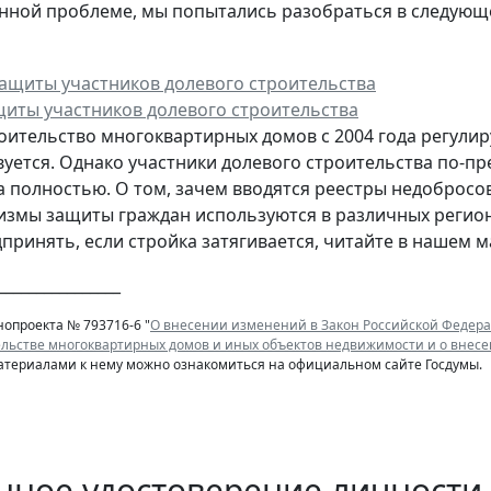
анной проблеме, мы попытались разобраться в следующе
иты участников долевого строительства
оительство многоквартирных домов с 2004 года регули
уется. Однако участники долевого строительства по-п
 полностью. О том, зачем вводятся реестры недобросо
измы защиты граждан используются в различных регион
дпринять, если стройка затягивается, читайте в нашем м
________________
нопроекта № 793716-6 "
О внесении изменений в Закон Российской Федера
ельстве многоквартирных домов и иных объектов недвижимости и о внес
материалами к нему можно ознакомиться на официальном сайте Госдумы.
нное удостоверение личности