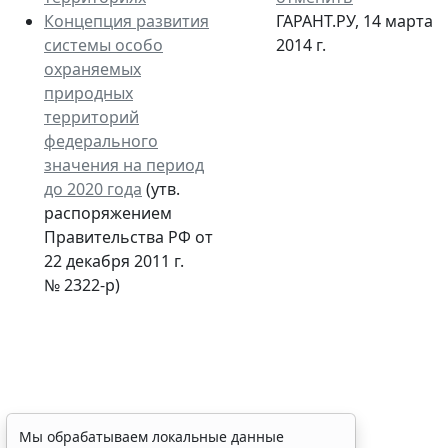
Концепция развития
ГАРАНТ.РУ, 14 марта
системы особо
2014 г.
охраняемых
природных
территорий
федерального
значения на период
до 2020 года
(утв.
распоряжением
Правительства РФ от
22 декабря 2011 г.
№ 2322-р)
Временное удостоверение
Мы обрабатываем локальные данные