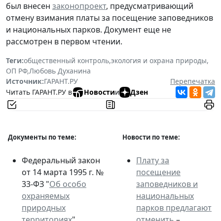
был внесен
законопроект
, предусматривающий
отмену взимания платы за посещение заповедников
и национальных парков. Документ еще не
рассмотрен в первом чтении.
Теги:
общественный контроль
,
экология и охрана природы
,
ОП РФ
,
Любовь Духанина
Источник:
ГАРАНТ.РУ
Перепечатка
Читать ГАРАНТ.РУ в
Новости
и
Дзен
Документы по теме:
Новости по теме:
Федеральный закон
Плату за
от 14 марта 1995 г. №
посещение
33-ФЗ "
Об особо
заповедников и
охраняемых
национальных
природных
парков предлагают
территориях
"
отменить
–