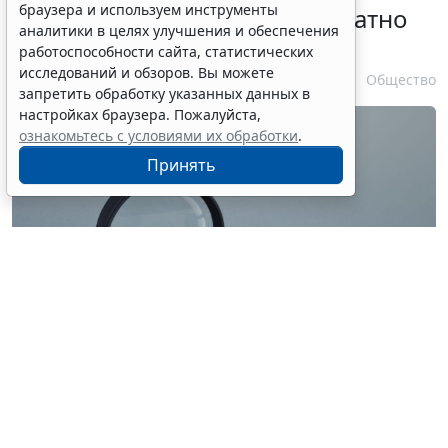
браузера и используем инструменты
личности оформляется бесплатно
аналитики в целях улучшения и обеспечения
при утрате паспорта
работоспособности сайта, статистических
исследований и обзоров. Вы можете
7 августа 2026 17:55
Общество
запретить обработку указанных данных в
настройках браузера. Пожалуйста,
ознакомьтесь с условиями их обработки
.
Принять
© ilixe48 / Фотобанк 123RF.com
Россиянам напомнили, как подтвердить свою
личность при отсутствии основного документа для
идентификации гражданина. Для этого необходимо