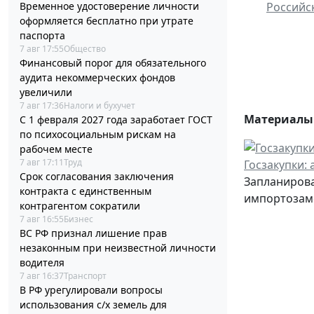
Российс
Временное удостоверение личности
оформляется бесплатно при утрате
паспорта
7 авг 17:55
Общество
Финансовый порог для обязательного
аудита некоммерческих фондов
увеличили
7 авг 17:36
Налоги и бухучет
Материалы 
С 1 февраля 2027 года заработает ГОСТ
по психосоциальным рискам на
рабочем месте
7 авг 17:11
Труд
Госзакупки:
Срок согласования заключения
Запланирова
контракта с единственным
импортозаме
контрагентом сократили
7 авг 16:55
Бизнес
ВС РФ признал лишение прав
незаконным при неизвестной личности
водителя
7 авг 16:37
Транспорт
В РФ урегулировали вопросы
использования с/х земель для