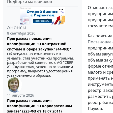
Подборки материалов
Отмечается,
предприним
предпринима
госучастием
Анонсы
8 сентября 2026
Как пояснил
Программа повышения
Постановлен
квалификации "О контрактной
предпринима
системе в сфере закупок" (44-ФЗ)"
объем закуп
Об актуальных изменениях в КС
узнаете, став участником программы,
объема заку
разработанной совместно с АО ''СБЕР
форме отчит
А". Слушателям, успешно освоившим
программу, выдаются удостоверения
малого и ср
установленного образца.
применять но
инструменты
реестр, зак
11 августа 2026
разместить 
Программа повышения
реестр банк
квалификации "О корпоративном
Пауков.
заказе" (223-ФЗ от 18.07.2011)