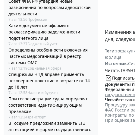
Совет ФПА РФ утвердил новые
разъяснения по вопросам адвокатской
деятельности
7 авг 13:56
Профессия
Каким документом оформить
Изменения 
реклассификацию задолженности
подотчетного лица
дня, следую
7 авг 13:37
Бюджетный учет
Определены особенности включения
Теги:
госзакуп
частных медорганизаций в реестр
юрлица
системы ОМС
Источник:
Си
7 авг 13:19
Социальная сфера
Читать ГАРАНТ
Спецрежим НПД вправе применять
Подписать
несовершеннолетние в возрасте от 14
Документы п
до 18 лет
Федеральный з
7 авг 12:58
Налоги и бухучет
государствен
При госрегистрации судна определят
Читайте такж
Процедуру зак
соответствие идентифицирующим
ФАС России ра
признакам
Контракты по
7 авг 12:34
Транспорт
При оценке з
В Госдуме предложили заменить ЕГЭ
аттестацией в форме государственного