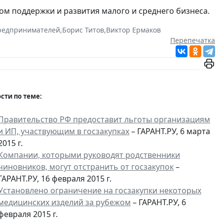
м поддержки и развития малого и среднего бизнеса.
редпринимателей
,
Борис Титов
,
Виктор Ермаков
Перепечатка
сти по теме:
Правительство РФ предоставит льготы организациям
и ИП, участвующим в госзакупках
– ГАРАНТ.РУ, 6 марта
2015 г.
Компании, которыми руководят родственники
чиновников, могут отстранить от госзакупок
–
ГАРАНТ.РУ, 16 февраля 2015 г.
Установлено ограничение на госзакупки некоторых
медицинских изделий за рубежом
– ГАРАНТ.РУ, 6
февраля 2015 г.