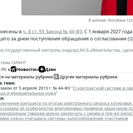
© astimak / Фотобанк 12
внесены в
ч. 8 ст. 93 Закона № 44-ФЗ
. С 1 января 2027 год
щего за днем поступления обращения о согласовании (
Ф
ки
,
государственный контроль (надзор)
,
МСБ
,
обязательства, сдел
стема ГАРАНТ
.РУ в
Новости
и
Дзен
ся на материалы рубрики
Другие материалы рубрики
о теме:
акон от 5 апреля 2013 г. № 44-ФЗ "
О контрактной системе в сфе
ных и муниципальных нужд
"
е:
лючения контракта по итогам электронного запроса котировок
ссказала об особенностях внеплановых проверок заказчиков п
 однородным товарам можно заключать с одним и тем же едпо
аявок нужно учитывать системы налогообложения участников