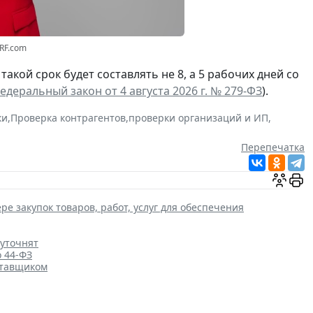
3RF.com
а такой срок будет составлять не 8, а 5 рабочих дней со
едеральный закон от 4 августа 2026 г. № 279-ФЗ
).
ки
,
Проверка контрагентов
,
проверки организаций и ИП
,
Перепечатка
ре закупок товаров, работ, услуг для обеспечения
 уточнят
о 44-ФЗ
ставщиком