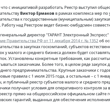
 что с инициативой разработать Реестр выступил обще
ательству
Виктор Ермаков
в рамках комплекса мер по 
тельства к государственным (муниципальным) закупкам
. Работу над Реестром ведет бизнес-омбудсмен совмест
 генеральный директор "ГАРАНТ Электронный Экспресс"
ие Правительства РФ от 11 декабря 2014 г. № 1352
об ос
тельства в закупках госкомпаний, субъектов естествен
ок у малого и среднего бизнеса должен будет составлят
пок. Установлены конкретные требования, как рассчитыв
ываться заказчикам. Более того, в целом ряде закупок
еднего предпринимательства. Крупные заказчики с годо
вые правила с 1 июля 2015 года, а остальные – с 1 янва
, и публичный реестр субъектов малого и среднего пре
азчики получают условия для оперативного контроля за
реестр прямо на общероссийском официальном сайте гос
овских гарантий, выданных для обеспечения исполнения 