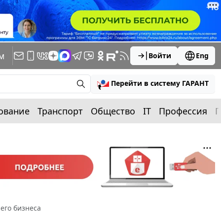
м
Войти
Eng
Перейти в систему ГАРАНТ
ование
Транспорт
Общество
IT
Профессия
П
него бизнеса