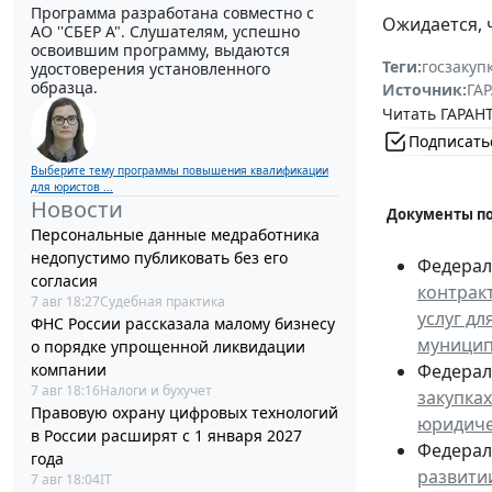
Программа разработана совместно с
Ожидается, 
АО ''СБЕР А". Слушателям, успешно
освоившим программу, выдаются
Теги:
госзакуп
удостоверения установленного
образца.
Источник:
ГАР
Читать ГАРАНТ
Подписать
Выберите тему программы повышения квалификации
для юристов ...
Новости
Документы по
Персональные данные медработника
недопустимо публиковать без его
Федераль
согласия
контракт
7 авг 18:27
Судебная практика
услуг д
ФНС России рассказала малому бизнесу
муницип
о порядке упрощенной ликвидации
Федераль
компании
7 авг 18:16
Налоги и бухучет
закупках
Правовую охрану цифровых технологий
юридиче
в России расширят с 1 января 2027
Федераль
года
развити
7 авг 18:04
IT