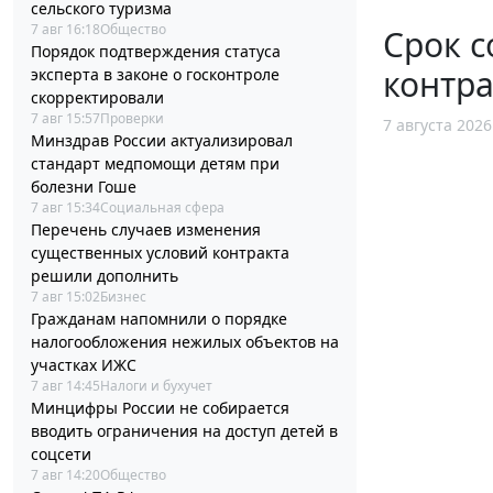
сельского туризма
7 авг 16:18
Общество
Срок с
Порядок подтверждения статуса
контра
эксперта в законе о госконтроле
скорректировали
7 авг 15:57
Проверки
7 августа 2026
Минздрав России актуализировал
стандарт медпомощи детям при
болезни Гоше
7 авг 15:34
Социальная сфера
Перечень случаев изменения
существенных условий контракта
решили дополнить
7 авг 15:02
Бизнес
Гражданам напомнили о порядке
налогообложения нежилых объектов на
участках ИЖС
7 авг 14:45
Налоги и бухучет
Минцифры России не собирается
вводить ограничения на доступ детей в
соцсети
7 авг 14:20
Общество