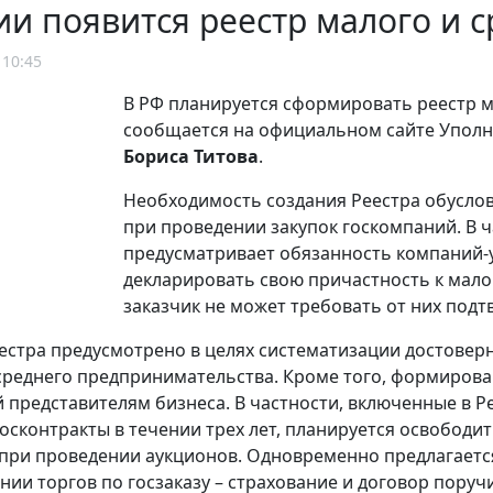
ии появится реестр малого и 
 10:45
В РФ планируется сформировать реестр ма
сообщается на официальном сайте Упол
Бориса Титова
.
Необходимость создания Реестра обуслов
при проведении закупок госкомпаний. В 
предусматривает обязанность компаний-у
декларировать свою причастность к мало
заказчик не может требовать от них под
естра предусмотрено в целях систематизации достоверны
среднего предпринимательства. Кроме того, формирова
 представителям бизнеса. В частности, включенные в Р
осконтракты в течении трех лет, планируется освободи
 при проведении аукционов. Одновременно предлагает
нии торгов по госзаказу – страхование и договор поруч