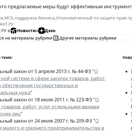
что предлагаемые меры будут эффективным инструменто
ки
,
МСБ
,
поддержка бизнеса
,
Уполномоченный по защите прав п
АНТ.РУ
.РУ в
Новости
и
Дзен
ся на материалы рубрики
Другие материалы рубрики
 теме:
Ново
ный закон от 5 апреля 2013 г. № 44-ФЗ "
О
ной системе в сфере закупок товаров, работ,
ля обеспечения государственных и
альных нужд
"
ный закон от 18 июля 2011 г. № 223-ФЗ "
О
 товаров, работ, услуг отдельными видами
ских лиц
"
ный закон от 24 июля 2007 г. № 209-ФЗ "
О
и малого и среднего предпринимательства в