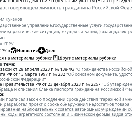
РФ введен в действие отдельным указом (Указ Президента
удостоверяющем личность гражданина Российской Фед
ил Куканов
ударственное управление
,
государственные услуги
,
государствен
ение
,
практические ситуации
,
текущая ситуация
,
физлица
,
электр
ин
АНТ.РУ
.РУ в
Новости
и
Дзен
ся на материалы рубрики
Другие материалы рубрики
о теме:
акон от 28 апреля 2023 г. № 138-ФЗ "
О гражданстве Российско
та РФ от 13 марта 1997 г. № 232 "
Об основном документе, удос
оссийской Федерации
"
 Правительства РФ от 23 декабря 2023 г. № 2267 "
Об утвержден
бразца и описания бланка паспорта гражданина Российской Ф
е:
ин подписал закон о продлении срока действия "гаражной амн
и разработал проект о сроке обнаружения недостатков товара
ирования наблюдательных советов автономных учреждений о
ены коды агрегатного состояния и физической формы видов отх