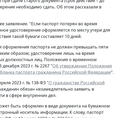
при сдаче старого документа (срок действия – до
ерение необходимо сдать. Об этом рассказали в
ее заявление. "Если паспорт потерян во время
нное удостоверение оформляется по месту утери для
ствия такой бумаги составляет 10 дней.
ля оформления паспорта не должен превышать пяти
Таким образом, удостоверение лишь на время
ых должностных лиц. Положения о временном
декабря 2023 г. № 2267 "
Об утверждении Положения
 бланка паспорта гражданина Российской Федерации
".
реля 2023 г. № 138-ФЗ "
О гражданстве Российской
гражданин обязан незамедлительно заявить в
и в сфере внутренних дел.
ожет быть оформлен в виде документа на бумажном
ектронный носитель информации. К слову, паспорт