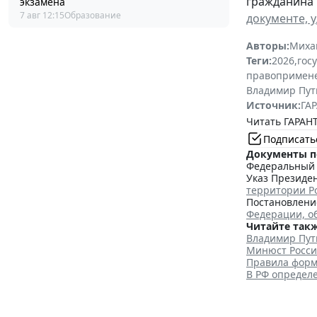
гражданина 
экзамена
7 авг 12:15
Образование
документе, 
Авторы:
Миха
Теги:
2026
,
гос
правопримен
Владимир Пут
Источник:
ГАР
Читать ГАРАНТ
Подписать
Документы п
Федеральный з
Указ Президен
территории Р
Постановление
Федерации, о
Читайте такж
Владимир Пут
Минюст Росси
Правила форм
В РФ определ