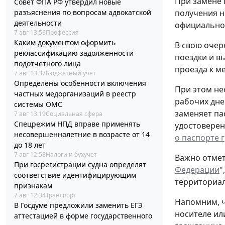
При замене 
Совет ФПА РФ утвердил новые
разъяснения по вопросам адвокатской
получения н
деятельности
официальном
7 авг 13:56
Профессия
Каким документом оформить
В свою очер
реклассификацию задолженности
поездки и в
подотчетного лица
проезда к ме
7 авг 13:37
Бюджетный учет
Определены особенности включения
При этом не
частных медорганизаций в реестр
рабочих дне
системы ОМС
заменяет па
7 авг 13:19
Социальная сфера
Спецрежим НПД вправе применять
удостоверен
несовершеннолетние в возрасте от 14
о паспорте 
до 18 лет
7 авг 12:58
Налоги и бухучет
Важно отмет
При госрегистрации судна определят
Федерации
"
соответствие идентифицирующим
территориал
признакам
7 авг 12:34
Транспорт
Напомним, ч
В Госдуме предложили заменить ЕГЭ
носителе ил
аттестацией в форме государственного