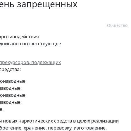
чень запрещенных
Общество
противодействия
одписано соответствующее
 прекурсоров, подлежащих
редства:
роизводные;
изводные;
роизводные;
изводные;
е.
 новых наркотических средств в целях реализации
ретение, хранение, перевозку, изготовление,