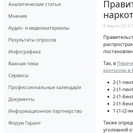
Прави
Аналитические статьи
наркот
Мнения
6 марта 2015 
Аудио- и видеоматериалы
Правительс
Результаты опросов
распростран
постановле
Инфографика
Так, в
Перече
Важная тема
контролю в 
Сервисы
2-(1-пен
Профессиональные календари
2-(1-пен
2-(1-бен
Документы
2-(1-бен
1-(1-(2
Информационное партнерство
Также опред
Форум Гарант
уголовной о