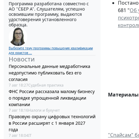
Постано
Программа разработана совместно с
АО ''СБЕР А". Слушателям, успешно
681 "
Об 
освоившим программу, выдаются
психотр
удостоверения установленного
образца.
контрол
Выберите тему программы повышения квалификации
для юристов ...
Новости
Персональные данные медработника
недопустимо публиковать без его
согласия
7 авг 18:27
Судебная практика
ФНС России рассказала малому бизнесу
Материалы 
о порядке упрощенной ликвидации
компании
7 авг 18:16
Налоги и бухучет
Правовую охрану цифровых технологий
в России расширят с 1 января 2027
года
"Спайсам" б
7 авг 18:04
IT