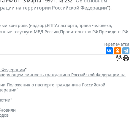
 РФ от 13 марта 1997 г. № 232 "
Об основном
ерации на территории Российской Федерации
").
ный контроль (надзор)
,
ЕПГУ
,
паспорта
,
права человека
,
онные госуслуги
,
МВД России
,
Правительство РФ
,
Президент РФ
,
Перепечатка
й Федерации
"
товеряющем личность гражданина Российской Федерации на
ии Положения о паспорте гражданина Российской
едерации
"
истии"
бновили
одов