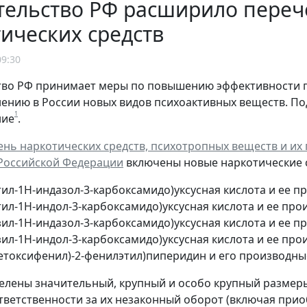
тельство РФ расширило пере
ических средств
09:30
тво РФ принимает меры по повышению эффективности 
ению в России новых видов психоактивных веществ. П
1
ние
.
нь наркотических средств, психотропных веществ и их
Российской Федерации
включены новые наркотические с
тил-1Н-индазол-3-карбоксамидо)уксусная кислота и ее п
тил-1Н-индол-3-карбоксамидо)уксусная кислота и ее про
зил-1Н-индазол-3-карбоксамидо)уксусная кислота и ее п
зил-1Н-индол-3-карбоксамидо)уксусная кислота и ее про
-метоксифенил)-2-фенилэтил)пиперидин и его производны
елены значительный, крупный и особо крупный размеры
тветственности за их незаконный оборот (включая приоб