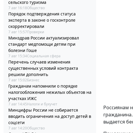
сельского туризма
7 авг 16:18
Общество
Порядок подтверждения статуса
эксперта в законе о госконтроле
скорректировали
7 авг 15:57
Проверки
Минздрав России актуализировал
стандарт медпомощи детям при
болезни Гоше
7 авг 15:34
Социальная сфера
Перечень случаев изменения
существенных условий контракта
решили дополнить
7 авг 15:02
Бизнес
Гражданам напомнили о порядке
налогообложения нежилых объектов на
участках ИЖС
7 авг 14:45
Налоги и бухучет
Россиянам н
Минцифры России не собирается
гражданина.
вводить ограничения на доступ детей в
выдается бе
соцсети
7 авг 14:20
Общество