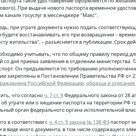
паспорта такое удостоверение оформляется по желанию 
ового). При выдаче нового паспорта временное удостов
 канале госуслуг в мессенджере "Макс".
едь, при утрате документа нужно подать соответствующ
ы будете восстанавливать его при возвращении – време
сту жительства", – разъясняется в публикации. Срок дей
обходимо учитывать, что по общему правилу период д
й со дня приема заявления в отделении министерства. 
спорт. Он предъявляется по требованию уполномоченн
ии закреплены в Постановлении Правительства РФ от 23 
гражданина Российской Федерации, образца и описания
ить, что согласно
ч. 7 ст. 9
Федерального закона от 28 ап
, об утрате или о хищении паспорта на территории РФ 
ьный орган федерального органа исполнительной власт
то в соответствии с
ч. 4 ст. 9 закона № 138-ФЗ
паспорт м
и в виде иного документа, в том числе содержащего эл