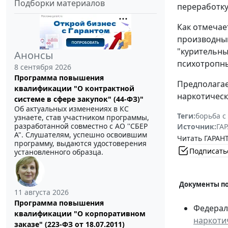
Подборки материалов
переработку,
Как отмечае
производным
"курительны
Анонсы
психотропн
8 сентября 2026
Программа повышения
Предполагае
квалификации "О контрактной
наркотическ
системе в сфере закупок" (44-ФЗ)"
Об актуальных изменениях в КС
Теги:
борьба с
узнаете, став участником программы,
разработанной совместно с АО ''СБЕР
Источник:
ГАР
А". Слушателям, успешно освоившим
Читать ГАРАНТ
программу, выдаются удостоверения
Подписать
установленного образца.
Документы по
11 августа 2026
Программа повышения
Федераль
квалификации "О корпоративном
наркоти
заказе" (223-ФЗ от 18.07.2011)