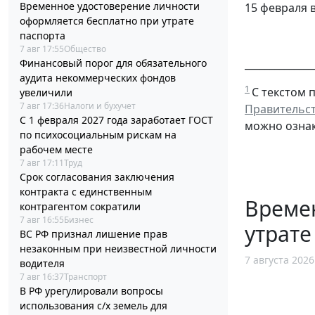
Временное удостоверение личности
15 февраля 
оформляется бесплатно при утрате
паспорта
7 авг 17:55
Общество
Финансовый порог для обязательного
______________
аудита некоммерческих фондов
1
С текстом 
увеличили
7 авг 17:36
Налоги и бухучет
Правительст
С 1 февраля 2027 года заработает ГОСТ
можно ознак
по психосоциальным рискам на
рабочем месте
7 авг 17:11
Труд
Срок согласования заключения
контракта с единственным
Време
контрагентом сократили
7 авг 16:55
Бизнес
утрате
ВС РФ признал лишение прав
незаконным при неизвестной личности
7 августа 2026
водителя
7 авг 16:37
Транспорт
В РФ урегулировали вопросы
использования с/х земель для