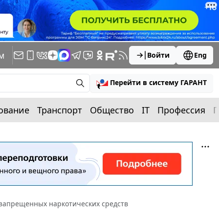
м
Войти
Eng
Перейти в систему ГАРАНТ
ование
Транспорт
Общество
IT
Профессия
П
запрещенных наркотических средств