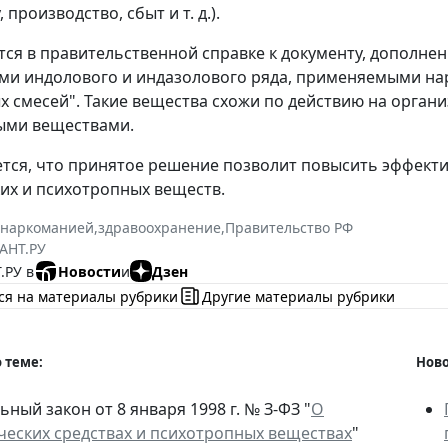
 производство, сбыт и т. д.).
тся в правительственной справке к документу, дополне
и индолового и индазолового ряда, применяемыми нар
х смесей". Такие вещества схожи по действию на орган
ыми веществами.
тся, что принятое решение позволит повысить эффект
их и психотропных веществ.
 наркоманией
,
здравоохранение
,
Правительство РФ
АНТ.РУ
.РУ в
Новости
и
Дзен
ся на материалы рубрики
Другие материалы рубрики
 теме:
Ново
ный закон от 8 января 1998 г. № З-ФЗ "
О
ческих средствах и психотропных веществах
"