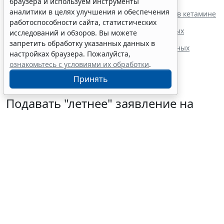
браузера и используем инструменты
карантинного фитосанитарного контроля
аналитики в целях улучшения и обеспечения
В РФ уточнили нормативы расчета потребности в кетамине
и диазепаме для животных
работоспособности сайта, статистических
Порядок формирования базы данных о племенных
исследований и обзоров. Вы можете
животных в рамках ЕАЭС уточнили
запретить обработку указанных данных в
В РФ утвердили целевые показатели охраны водных
настройках браузера. Пожалуйста,
биоресурсов на 2026-2028 годы
ознакомьтесь с условиями их обработки
.
Принять
Подавать "летнее" заявление на
отсрочку от армии для ИТ-
специалистов больше не нужно
5 августа 2026 13:21
IT