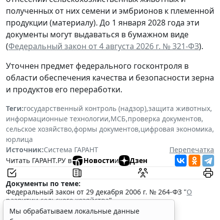
полученных от них семени и эмбрионов к племенной
продукции (материалу). До 1 января 2028 года эти
документы могут выдаваться в бумажном виде
(
Федеральный закон от 4 августа 2026 г. № 321-ФЗ
).
Уточнен предмет федерального госконтроля в
области обеспечения качества и безопасности зерна
и продуктов его переработки.
Теги:
государственный контроль (надзор)
,
защита животных
,
информационные технологии
,
МСБ
,
проверка документов
,
сельское хозяйство
,
формы документов
,
цифровая экономика
,
юрлица
Источник:
Система ГАРАНТ
Перепечатка
Читать ГАРАНТ.РУ в
Новости
и
Дзен
Документы по теме:
Федеральный закон от 29 декабря 2006 г. № 264-ФЗ "
О
развитии сельского хозяйства
"
Читайте также:
Мы обрабатываем локальные данные
Кабмин актуализировал регламент проведения