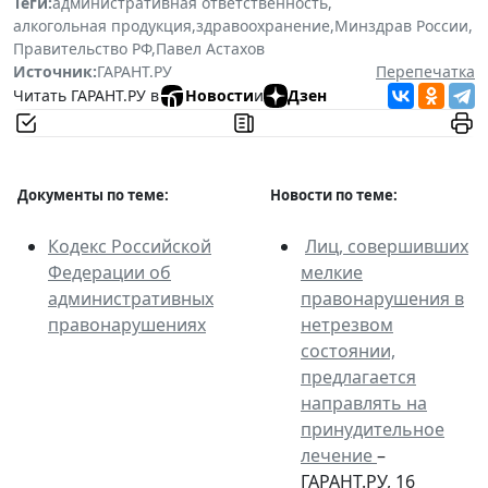
Теги:
административная ответственность
,
алкогольная продукция
,
здравоохранение
,
Минздрав России
,
Правительство РФ
,
Павел Астахов
Источник:
ГАРАНТ.РУ
Перепечатка
Читать ГАРАНТ.РУ в
Новости
и
Дзен
Документы по теме:
Новости по теме:
Кодекс Российской
Лиц, совершивших
Федерации об
мелкие
административных
правонарушения в
правонарушениях
нетрезвом
состоянии,
предлагается
направлять на
принудительное
лечение
–
ГАРАНТ.РУ, 16