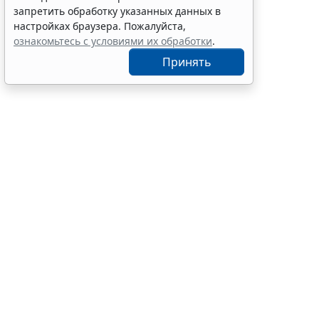
экзамена
запретить обработку указанных данных в
7 авг 12:15
Образование
настройках браузера. Пожалуйста,
ознакомьтесь с условиями их обработки
.
Принять
С указанной
2026 г. № 27
увеличе
ст. 22 З