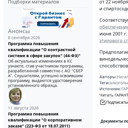
от 22 ноябр
Подборки материалов
и спиртосод
Соответству
обеспечени
Анонсы
июня 2001 г.
8 сентября 2026
этилового с
Программа повышения
квалификации "О контрактной
Предполагае
системе в сфере закупок" (44-ФЗ)"
винодельчес
Об актуальных изменениях в КС
способствов
узнаете, став участником программы,
разработанной совместно с АО ''СБЕР
А". Слушателям, успешно освоившим
Авторы:
Ната
программу, выдаются удостоверения
Теги:
алкоголь
установленного образца.
Источник:
ГАР
Читать ГАРАНТ
Подписать
11 августа 2026
Программа повышения
квалификации "О корпоративном
Документы по
заказе" (223-ФЗ от 18.07.2011)