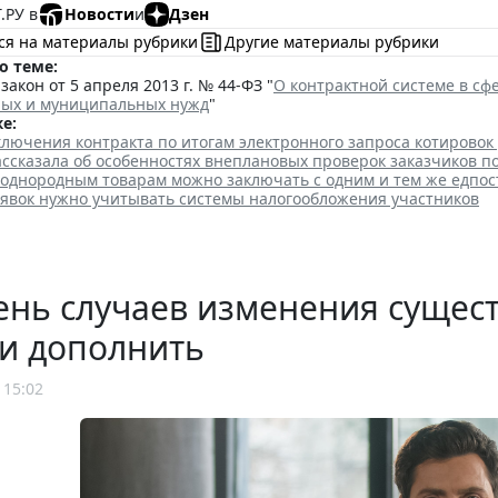
.РУ в
Новости
и
Дзен
ся на материалы рубрики
Другие материалы рубрики
о теме:
акон от 5 апреля 2013 г. № 44-ФЗ "
О контрактной системе в сфе
ных и муниципальных нужд
"
е:
лючения контракта по итогам электронного запроса котировок
ссказала об особенностях внеплановых проверок заказчиков п
 однородным товарам можно заключать с одним и тем же едпо
аявок нужно учитывать системы налогообложения участников
нь случаев изменения сущест
и дополнить
 15:02