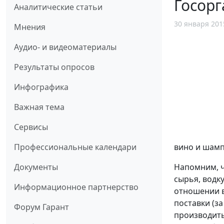
Госорг
Аналитические статьи
30 января 201
Мнения
Аудио- и видеоматериалы
Результаты опросов
Инфографика
Важная тема
Сервисы
вино и шамп
Профессиональные календари
Напомним, ч
Документы
сырья, водк
Информационное партнерство
отношении в
поставки (з
Форум Гарант
производить