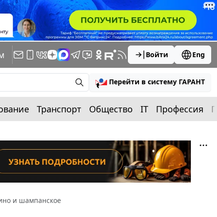
м
Войти
Eng
Перейти в систему ГАРАНТ
ование
Транспорт
Общество
IT
Профессия
П
вино и шампанское