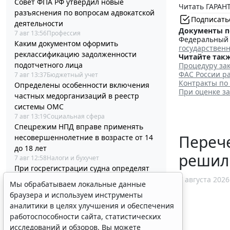
Совет ФПА РФ утвердил новые
Читать ГАРАНТ
разъяснения по вопросам адвокатской
Подписать
деятельности
Документы п
7 авг 13:56
Профессия
Федеральный з
Каким документом оформить
государствен
реклассификацию задолженности
Читайте такж
подотчетного лица
Процедуру зак
ФАС России ра
7 авг 13:37
Бюджетный учет
Контракты по
Определены особенности включения
При оценке з
частных медорганизаций в реестр
системы ОМС
7 авг 13:19
Социальная сфера
Спецрежим НПД вправе применять
Перече
несовершеннолетние в возрасте от 14
до 18 лет
решил
7 авг 12:58
Налоги и бухучет
При госрегистрации судна определят
соответствие идентифицирующим
7 августа 2026
Мы обрабатываем локальные данные
признакам
браузера и используем инструменты
7 авг 12:34
Транспорт
аналитики в целях улучшения и обеспечения
В Госдуме предложили заменить ЕГЭ
работоспособности сайта, статистических
аттестацией в форме государственного
исследований и обзоров. Вы можете