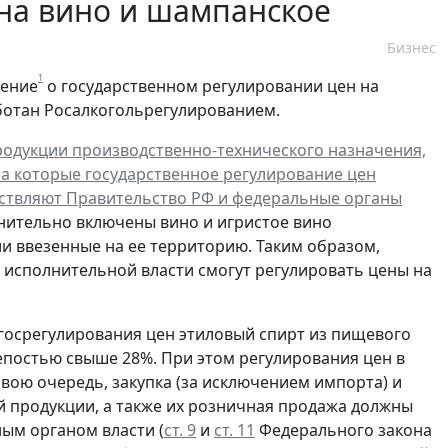
 на вино и шампанское
Бизнес
1
ление
о государственном регулировании цен на
ботан Росалкогольрегулированием.
одукции производственно-технического назначения,
на которые государственное регулирование цен
ествляют Правительство РФ и федеральные органы
олнительно включены вино и игристое вино
ли ввезенные на ее территорию. Таким образом,
исполнительной власти смогут регулировать цены на
госрегулирования цен этиловый спирт из пищевого
епостью свыше 28%. При этом регулирования цен в
вою очередь, закупка (за исключением импорта) и
ой продукции, а также их розничная продажа должны
ым органом власти (
ст. 9
и
ст. 11
Федерального закона