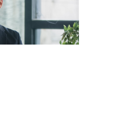
23RF.com
пунктами, а именно (
Федеральный закон от 4 августа
 цены контракта (в случае, предусмотренном
ч. 24
предусмотренной контрактом цены единицы товара,