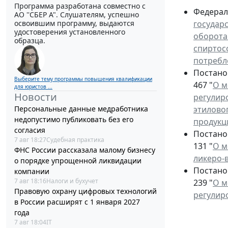
Программа разработана совместно с
Федерал
АО ''СБЕР А". Слушателям, успешно
государ
освоившим программу, выдаются
удостоверения установленного
оборота
образца.
спиртос
потребл
Постано
Выберите тему программы повышения квалификации
467 "
О м
для юристов ...
Новости
регулир
этилово
Персональные данные медработника
недопустимо публиковать без его
продукц
согласия
Постано
7 авг 18:27
Судебная практика
131 "
О м
ФНС России рассказала малому бизнесу
ликеро-
о порядке упрощенной ликвидации
Постано
компании
7 авг 18:16
Налоги и бухучет
239 "
О м
Правовую охрану цифровых технологий
регулир
в России расширят с 1 января 2027
года
7 авг 18:04
IT