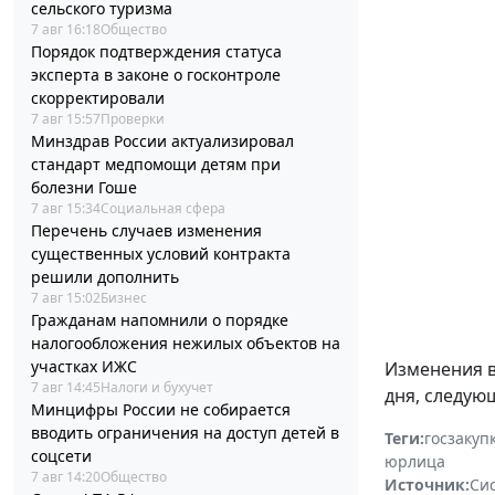
сельского туризма
7 авг 16:18
Общество
Порядок подтверждения статуса
эксперта в законе о госконтроле
скорректировали
7 авг 15:57
Проверки
Минздрав России актуализировал
стандарт медпомощи детям при
болезни Гоше
7 авг 15:34
Социальная сфера
Перечень случаев изменения
существенных условий контракта
решили дополнить
7 авг 15:02
Бизнес
Гражданам напомнили о порядке
налогообложения нежилых объектов на
участках ИЖС
Изменения 
7 авг 14:45
Налоги и бухучет
дня, следую
Минцифры России не собирается
вводить ограничения на доступ детей в
Теги:
госзакуп
соцсети
юрлица
7 авг 14:20
Общество
Источник:
Си