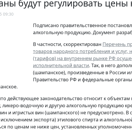
аны будут регулировать цены
5 09:30
Подписано правительственное постанов
алкогольную продукцию. Документ разра
В частности, скорректирован
Перечень пр
товаров народного потребления и услуг, 
(тарифов) на внутреннем рынке РФ осущ
исполнительной власти
. Так, в него доп
(шампанское), произведенные в России и
Правительство РФ и федеральные органы 
анское.
то действующее законодательство относит к объектам 
у, ликеро-водочную и другую алкогольную продукцию кр
ин и игристых вин (шампанского) не предусмотрено. В с
а исключением экспорта) этилового спирта и алкогольн
ся по ценам не ниже цен, установленных уполномоченн