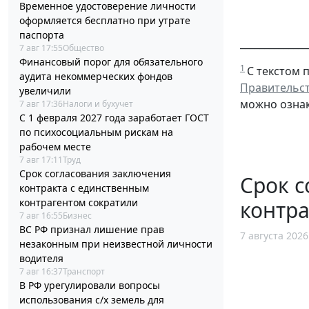
Временное удостоверение личности
оформляется бесплатно при утрате
паспорта
______________
7 авг 17:55
Общество
Финансовый порог для обязательного
1
С текстом 
аудита некоммерческих фондов
Правительст
увеличили
можно ознак
7 авг 17:36
Налоги и бухучет
С 1 февраля 2027 года заработает ГОСТ
по психосоциальным рискам на
рабочем месте
7 авг 17:11
Труд
Срок согласования заключения
Срок с
контракта с единственным
контра
контрагентом сократили
7 авг 16:55
Бизнес
ВС РФ признал лишение прав
7 августа 2026
незаконным при неизвестной личности
водителя
7 авг 16:37
Транспорт
В РФ урегулировали вопросы
использования с/х земель для