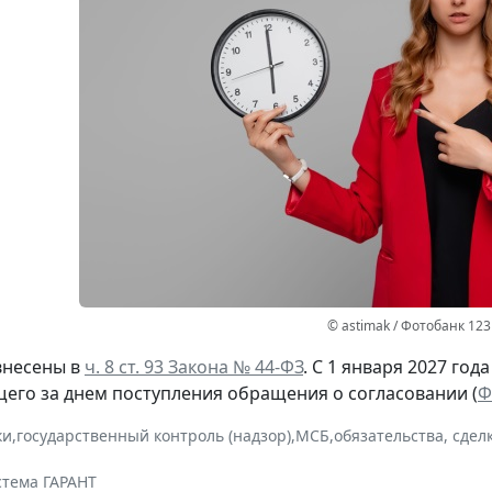
© astimak / Фотобанк 12
внесены в
ч. 8 ст. 93 Закона № 44-ФЗ
. С 1 января 2027 год
щего за днем поступления обращения о согласовании (
Ф
ки
,
государственный контроль (надзор)
,
МСБ
,
обязательства, сдел
стема ГАРАНТ