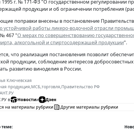
я 1995 г. № 171-ФЗ "О государственном регулировании п
ержащей продукции и об ограничении потребления (рас
ющие поправки внесены в постановление Правительства 
ю устойчивой работы ликеро-водочной отрасли промы
 № 467 "
О мерах по совершенствованию государственног
пирта, алкогольной и спиртосодержащей продукции
".
тся, что реализация постановления позволит обеспеч
кой продукции, соблюдение интересов добросовестных 
ать развитию виноделия в России.
лья Ключевская
ная продукция
,
МСБ
,
торговля
,
Правительство РФ
АНТ.РУ
.РУ в
Новости
и
Дзен
ся на материалы рубрики
Другие материалы рубрики
 теме:
Ново