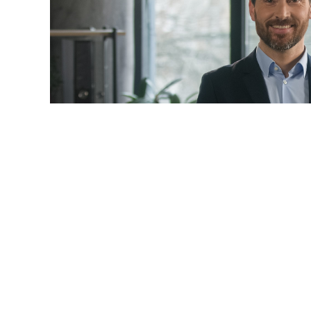
© mayaporto / Фотобанк 1
 даты
ч. 1 ст. 95 Закона № 44-ФЗ
будет дополнена новыми 
9-ФЗ
):
ние по предложению заказчика максимального значения
акона № 44-ФЗ
) не более чем на 10%, но без изменения 