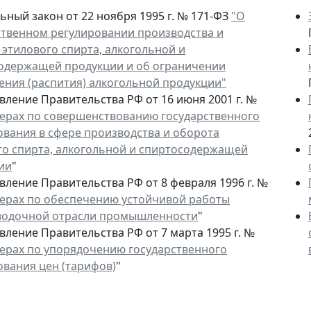
ьный закон от 22 ноября 1995 г. № 171-ФЗ
"О
ственном регулировании производства и
 этилового спирта, алкогольной и
одержащей продукции и об ограничении
ения (распития) алкогольной продукции"
вление Правительства РФ от 16 июня 2001 г. №
ерах по совершенствованию государственного
ования в сфере производства и оборота
го спирта, алкогольной и спиртосодержащей
ии
"
вление Правительства РФ от 8 февраля 1996 г. №
ерах по обеспечению устойчивой работы
водочной отрасли промышленности
"
вление Правительства РФ от 7 марта 1995 г. №
ерах по упорядочению государственного
ования цен (тарифов)
"