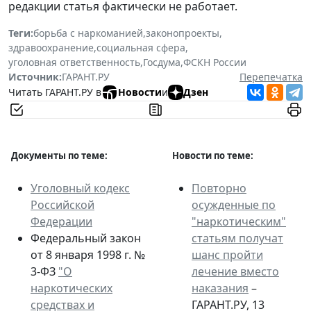
редакции статья фактически не работает.
Теги:
борьба с наркоманией
,
законопроекты
,
здравоохранение
,
социальная сфера
,
уголовная ответственность
,
Госдума
,
ФСКН России
Источник:
ГАРАНТ.РУ
Перепечатка
Читать ГАРАНТ.РУ в
Новости
и
Дзен
Документы по теме:
Новости по теме:
Уголовный кодекс
Повторно
Российской
осужденные по
Федерации
"наркотическим"
Федеральный закон
статьям получат
от 8 января 1998 г. №
шанс пройти
3-ФЗ
"О
лечение вместо
наркотических
наказания
–
средствах и
ГАРАНТ.РУ, 13