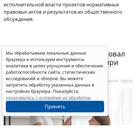
исполнительной власти проектов нормативных
правовых актов и результатов их общественного
обсуждения.
Минздрав России актуализировал
Мы обрабатываем локальные данные
браузера и используем инструменты
стандарт медпомощи детям при
аналитики в целях улучшения и обеспечения
болезни Гоше
работоспособности сайта, статистических
исследований и обзоров. Вы можете
7 августа 2026 15:34
Социальная сфера
запретить обработку указанных данных в
настройках браузера. Пожалуйста,
ознакомьтесь с условиями их обработки
.
Принять