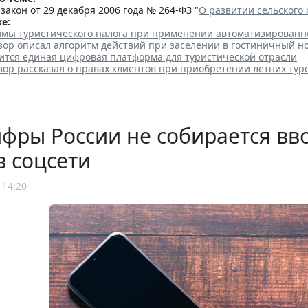
акон от 29 декабря 2006 года № 264-ФЗ "
О развитии сельского 
е:
уммы туристического налога при применении автоматизирован
зор описал алгоритм действий при заселении в гостиничный н
вится единая цифровая платформа для туристической отрасли
ор рассказал о правах клиентов при приобретении летних тур
ры России не собирается вво
в соцсети
 14:20