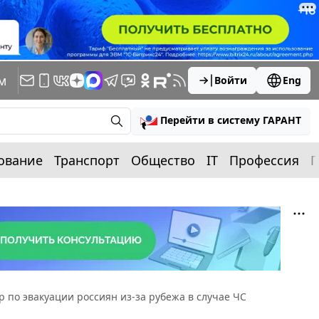
м
Войти
Eng
Перейти в систему ГАРАНТ
ование
Транспорт
Общество
IT
Профессия
П
 по эвакуации россиян из-за рубежа в случае ЧС