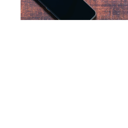
© aukid / Фотобанк 123R
для детских сим-карт может применяться исключительн
олетних. Ранее в рамках второго пакета мер против 
олнительную защиту для детских сим-карт (Федеральный 
 Федеральный закон "О связи" и отдельные законодате
1
м в соответствии с одной из предлагаемых мер
оператор
м-картами, включая короткие текстовые сообщения, пр
нием случаев, установленных
п. 3 ст. 44.1
Федерального за
ообщений, предназначенных для идентификации и аут