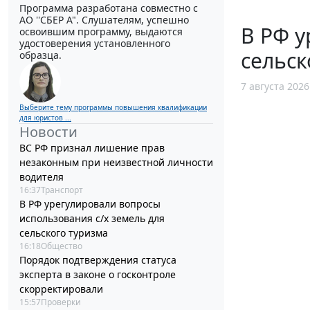
Программа разработана совместно с
АО ''СБЕР А". Слушателям, успешно
В РФ у
освоившим программу, выдаются
удостоверения установленного
сельск
образца.
7 августа 2026
Выберите тему программы повышения квалификации
для юристов ...
Новости
ВС РФ признал лишение прав
незаконным при неизвестной личности
водителя
16:37
Транспорт
В РФ урегулировали вопросы
использования с/х земель для
сельского туризма
16:18
Общество
Порядок подтверждения статуса
эксперта в законе о госконтроле
скорректировали
15:57
Проверки