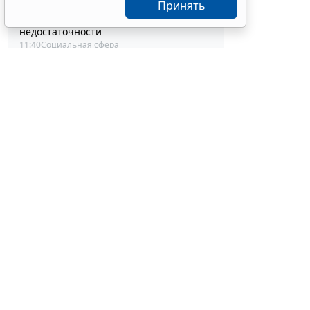
В РФ актуализировали стандарт
Принять
помощи при хронической сердечной
недостаточности
11:40
Социальная сфера
Работодатели могут получить субсидии
при трудоустройстве одиноких
родителей
10:54
Труд
Процедуру заключения контракта по
итогам электронного запроса
котировок уточнят
10:32
Бизнес
В РФ выпустили методичку по
Такая мера 
соцзаказу и выбору КВР при обучении
несовершенн
госслужащих
10:04
Бюджетный учет
вводить доп
Срок актуализации данных для
изменений в
иностранных производителей
медизделий продлили
Вместе с те
09:30
Социальная сфера
детскими си
Суд обязал заключить трудовой
(за исключе
договор при признании отказа в
текстовых с