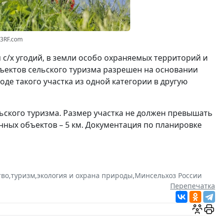
23RF.com
 с/х угодий, в земли особо охраняемых территорий и
бъектов сельского туризма разрешен на основании
де такого участка из одной категории в другую
ьского туризма. Размер участка не должен превышать
венных объектов – 5 км. Документация по планировке
тво
,
туризм
,
экология и охрана природы
,
Минсельхоз России
Перепечатка