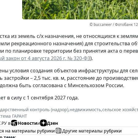
© buccaneer / Фотобанк 1
стка из земель с/х назначения, не относящихся к землям
емли рекреационного назначения) для строительства о
и по планировке территории без принятия акта о перево
 закон от 4 августа 2026 г. № 320-ФЗ
).
ны условия создания объектов инфраструктуры для сел
ь застройки – 2,5 тыс. кв. м, расстояние до производст
должна быть согласована с Минсельхозом России.
ет в силу с 1 сентября 2027 года.
ударственный контроль (надзор)
,
недвижимость
,
сельское хозяйс
стема ГАРАНТ
.РУ в
Новости
и
Дзен
ся на материалы рубрики
Другие материалы рубрики
о теме: