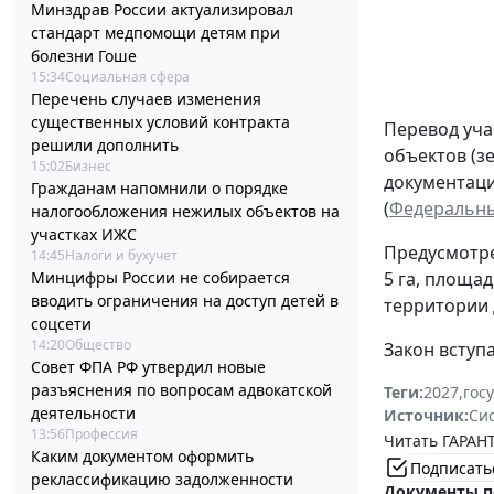
Минздрав России актуализировал
стандарт медпомощи детям при
болезни Гоше
15:34
Социальная сфера
Перечень случаев изменения
существенных условий контракта
Перевод уча
решили дополнить
объектов (з
15:02
Бизнес
документаци
Гражданам напомнили о порядке
(
Федеральный
налогообложения нежилых объектов на
участках ИЖС
Предусмотре
14:45
Налоги и бухучет
Минцифры России не собирается
5 га, площад
вводить ограничения на доступ детей в
территории 
соцсети
14:20
Общество
Закон вступа
Совет ФПА РФ утвердил новые
разъяснения по вопросам адвокатской
Теги:
2027
,
гос
деятельности
Источник:
Си
13:56
Профессия
Читать ГАРАНТ
Каким документом оформить
Подписать
реклассификацию задолженности
Документы п