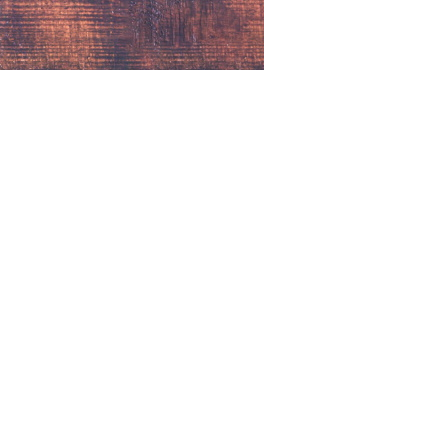
F.com
о по решению законных представителей
мошенников операторы связи получили возможность
закон от 26 июня 2026 г. № 210-ФЗ "
О внесении
льные акты Российской Федерации
").
ам могут запретить направлять рассылку абонентам с
едназначенные для идентификации и аутентификации
кона от 7 июля 2003 г. № 126-ФЗ "
О связи
", и коротких
ентификации в государственных информационных