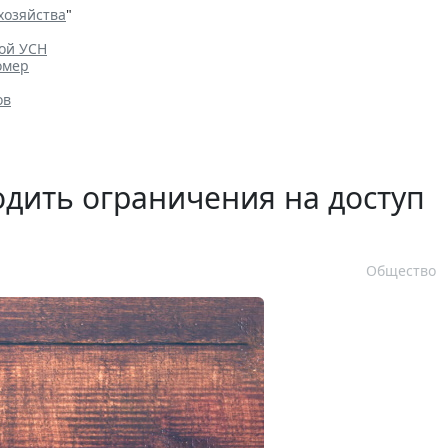
хозяйства
"
ной УСН
омер
ов
дить ограничения на доступ
Общество