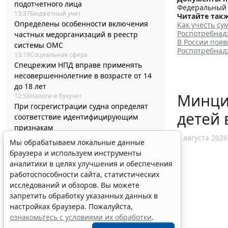
подотчетного лица
Федеральный з
13:37
Бюджетный учет
Читайте такж
Определены особенности включения
Как учесть с
Роспотребнад
частных медорганизаций в реестр
В России поя
системы ОМС
Роспотребнадз
13:19
Социальная сфера
Спецрежим НПД вправе применять
несовершеннолетние в возрасте от 14
до 18 лет
Минциф
12:58
Налоги и бухучет
При госрегистрации судна определят
детей 
соответствие идентифицирующим
признакам
12:34
Транспорт
7 августа 2026
Мы обрабатываем локальные данные
В Госдуме предложили заменить ЕГЭ
браузера и используем инструменты
аттестацией в форме государственного
аналитики в целях улучшения и обеспечения
экзамена
работоспособности сайта, статистических
12:15
Образование
исследований и обзоров. Вы можете
В ГПК РФ уточнили порядок
запретить обработку указанных данных в
удостоверения доверенностей
настройках браузера. Пожалуйста,
находящихся в СИЗО лиц
ознакомьтесь с условиями их обработки
.
11:56
Общество