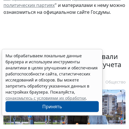
политических партиях
" и материалами к нему можно
ознакомиться на официальном сайте Госдумы.
Депутаты Госдумы инициировали
Мы обрабатываем локальные данные
браузера и используем инструменты
ужесточение миграционного учета
аналитики в целях улучшения и обеспечения
в регионах
работоспособности сайта, статистических
исследований и обзоров. Вы можете
6 августа 2026 17:20
Общество
запретить обработку указанных данных в
настройках браузера. Пожалуйста,
ознакомьтесь с условиями их обработки
.
Принять