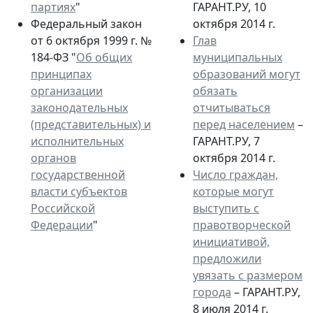
партиях
"
ГАРАНТ.РУ, 10
Федеральный закон
октября 2014 г.
от 6 октября 1999 г. №
Глав
184-ФЗ "
Об общих
муниципальных
принципах
образований могут
организации
обязать
законодательных
отчитываться
(представительных) и
перед населением
–
исполнительных
ГАРАНТ.РУ, 7
органов
октября 2014 г.
государственной
Число граждан,
власти субъектов
которые могут
Российской
выступить с
Федерации
"
правотворческой
инициативой,
предложили
увязать с размером
города
– ГАРАНТ.РУ,
8 июля 2014 г.