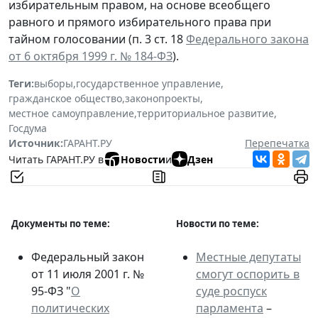
избирательным правом, на основе всеобщего
равного и прямого избирательного права при
тайном голосовании (п. 3 ст. 18
Федерального закона
от 6 октября 1999 г. № 184-ФЗ
).
Теги:
выборы
,
государственное управление
,
гражданское общество
,
законопроекты
,
местное самоуправление
,
территориальное развитие
,
Госдума
Источник:
ГАРАНТ.РУ
Перепечатка
Читать ГАРАНТ.РУ в
Новости
и
Дзен
Документы по теме:
Новости по теме:
Федеральный закон
Местные депутаты
от 11 июля 2001 г. №
смогут оспорить в
95-ФЗ "
О
суде роспуск
политических
парламента
–