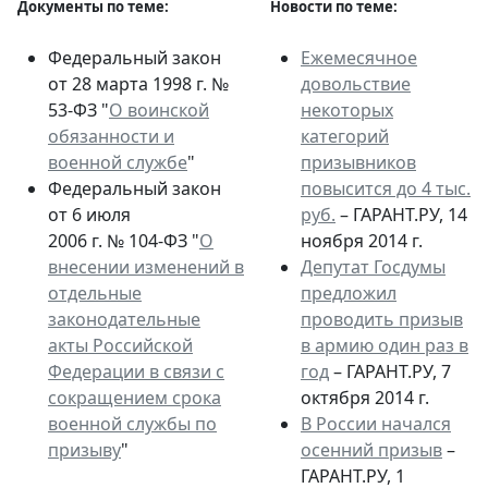
Документы по теме:
Новости по теме:
Федеральный закон
Ежемесячное
от 28 марта 1998 г. №
довольствие
53-ФЗ "
О воинской
некоторых
обязанности и
категорий
военной службе
"
призывников
Федеральный закон
повысится до 4 тыс.
от 6 июля
руб.
– ГАРАНТ.РУ, 14
2006 г. № 104-ФЗ "
О
ноября 2014 г.
внесении изменений в
Депутат Госдумы
отдельные
предложил
законодательные
проводить призыв
акты Российской
в армию один раз в
Федерации в связи с
год
– ГАРАНТ.РУ, 7
сокращением срока
октября 2014 г.
военной службы по
В России начался
призыву
"
осенний призыв
–
ГАРАНТ.РУ, 1