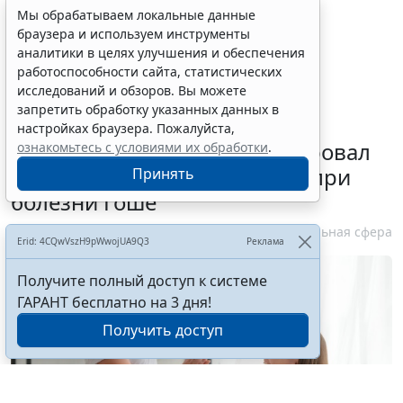
обсуждения.
Мы обрабатываем локальные данные
браузера и используем инструменты
аналитики в целях улучшения и обеспечения
работоспособности сайта, статистических
исследований и обзоров. Вы можете
запретить обработку указанных данных в
настройках браузера. Пожалуйста,
Минздрав России актуализировал
ознакомьтесь с условиями их обработки
.
стандарт медпомощи детям при
Принять
болезни Гоше
7 августа 2026 15:34
Социальная сфера
Erid: 4CQwVszH9pWwojUA9Q3
Реклама
Получите полный доступ к системе
ГАРАНТ бесплатно на 3 дня!
Получить доступ