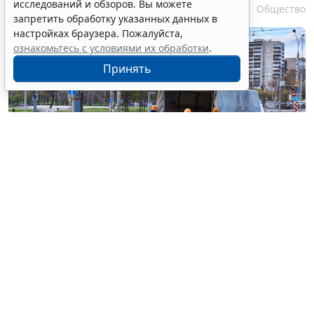
исследований и обзоров. Вы можете
6 августа 2026 17:20
Общество
запретить обработку указанных данных в
настройках браузера. Пожалуйста,
ознакомьтесь с условиями их обработки
.
Принять
© haritonoff / Фотобанк 123RF.com
Группа законодателей во главе с
Леонидом
Слуцким
внесла на рассмотрение нижней палаты
парламента законопроект об ужесточении правил
миграционного учета на муниципальном уровне.
1
Документ
предусматривает поправки в
ст. 5