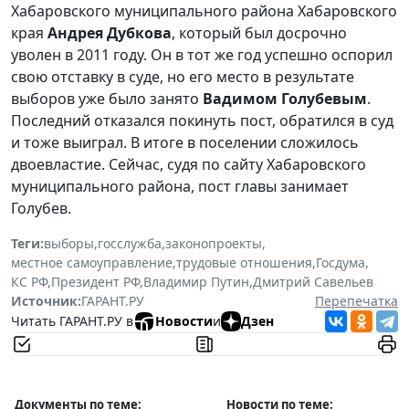
Хабаровского муниципального района Хабаровского
края
Андрея Дубкова
, который был досрочно
уволен в 2011 году. Он в тот же год успешно оспорил
свою отставку в суде, но его место в результате
выборов уже было занято
Вадимом Голубевым
.
Последний отказался покинуть пост, обратился в суд
и тоже выиграл. В итоге в поселении сложилось
двоевластие. Сейчас, судя по сайту Хабаровского
муниципального района, пост главы занимает
Голубев.
Теги:
выборы
,
госслужба
,
законопроекты
,
местное самоуправление
,
трудовые отношения
,
Госдума
,
КС РФ
,
Президент РФ
,
Владимир Путин
,
Дмитрий Савельев
Источник:
ГАРАНТ.РУ
Перепечатка
Читать ГАРАНТ.РУ в
Новости
и
Дзен
Документы по теме:
Новости по теме: