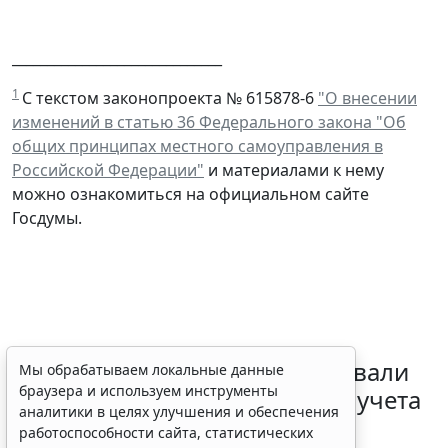
______________________________
1
С текстом законопроекта № 615878-6
"О внесении
изменений в статью 36 Федерального закона "Об
общих принципах местного самоуправления в
Российской Федерации"
и материалами к нему
можно ознакомиться на официальном сайте
Госдумы.
Депутаты Госдумы инициировали
Мы обрабатываем локальные данные
браузера и используем инструменты
ужесточение миграционного учета
аналитики в целях улучшения и обеспечения
в регионах
работоспособности сайта, статистических