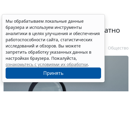
Временное удостоверение
Мы обрабатываем локальные данные
браузера и используем инструменты
личности оформляется бесплатно
аналитики в целях улучшения и обеспечения
при утрате паспорта
работоспособности сайта, статистических
исследований и обзоров. Вы можете
7 августа 2026 17:55
Общество
запретить обработку указанных данных в
настройках браузера. Пожалуйста,
ознакомьтесь с условиями их обработки
.
Принять
© ilixe48 / Фотобанк 123RF.com